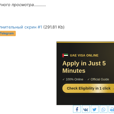
ого просмотра............
лнительный скрин #1
(291.81 Kb)
 Telegram