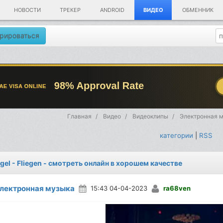
НОВОСТИ
ТРЕКЕР
ANDROID
ВИДЕО
ОБМЕННИК
рироваться
Главная
Видео
Видеоклипы
Электронная 
категории
|
RSS
ngel - Fliegen - смотреть онлайн в хорошем качестве
лектронная музыка
15:43 04-04-2023
ra68ven