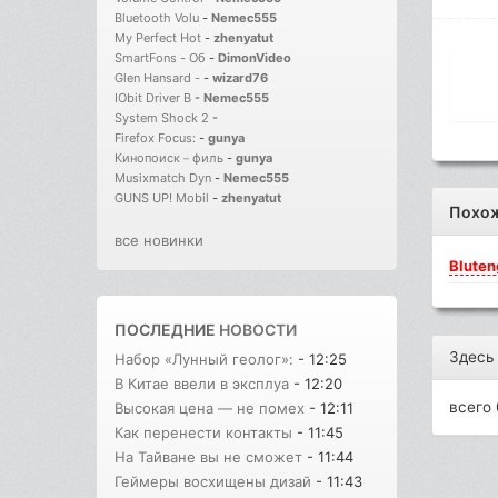
Bluetooth Volu
-
Nemec555
My Perfect Hot
-
zhenyatut
SmartFons - Об
-
DimonVideo
Glen Hansard -
-
wizard76
IObit Driver B
-
Nemec555
System Shock 2
-
Firefox Focus:
-
gunya
Кинопоиск－филь
-
gunya
Musixmatch Dyn
-
Nemec555
GUNS UP! Mobil
-
zhenyatut
Похо
все новинки
Bluten
ПОСЛЕДНИЕ
НОВОСТИ
Здесь
Набор «Лунный геолог»:
- 12:25
В Китае ввели в эксплуа
- 12:20
всего 
Высокая цена — не помех
- 12:11
Как перенести контакты
- 11:45
На Тайване вы не сможет
- 11:44
Геймеры восхищены дизай
- 11:43