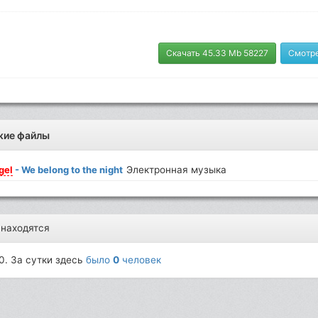
Скачать 45.33 Mb 58227
Смотре
жие файлы
gel
- We belong to the night
Электронная музыка
 находятся
0. За сутки здесь
было
0
человек