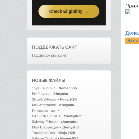
Приятн
Допо
Чат в
ПОДДЕРЖАТЬ САЙТ
Поддержать сайт
НОВЫЕ ФАЙЛЫ
1by1 - Audio D
-
Nemec555
PotPlayer...
-
Kheyoka
ShizuCallRecor
-
Ninja_H2R
MSI Afterburne
-
Kheyoka
Интеллект из г
-
EA SPORTS™ NBA
-
zhenyatut
Subway Princes
-
zhenyatut
Моя Говорящая
-
zhenyatut
Truecaller Опр
-
Ninja_H2R
Volume Control
-
Nemec555