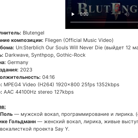
лнитель:
Blutengel
ание композиции:
Fliegen (Official Music Video)
ьбома:
Un:Sterblich Our Souls Will Never Die (выйдет 12 ма
ь:
Darkwave, Synthpop, Gothic-Rock
на:
Germany
здания:
2023
олжительность:
04:16
:
MPEG4 Video (H264) 1920x800 25fps 1352kbps
:
AAC 44100Hz stereo 127kbps
ав:
 Поль
— мужской вокал, программирование и лирика. (
ике Гольдманн
— женский вокал, лирика, живые выступ
вокалисткой проекта Say Y.