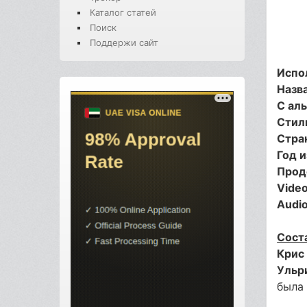
Каталог статей
Поиск
Поддержи сайт
Испо
Назв
С ал
Стил
Стра
Год и
Прод
Video
Audio
Сост
Крис
Ульр
была 