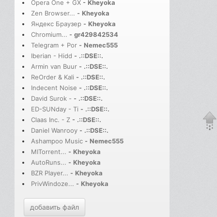
Opera One + GX
-
Kheyoka
Zen Browser...
-
Kheyoka
Яндекс Браузер
-
Kheyoka
Chromium...
-
gr429842534
Telegram + Por
-
Nemec555
Iberian - Hidd
-
.::DSE::.
Armin van Buur
-
.::DSE::.
ReOrder & Kali
-
.::DSE::.
Indecent Noise
-
.::DSE::.
David Surok -
-
.::DSE::.
ED-SUNday - Ti
-
.::DSE::.
Claas Inc. - Z
-
.::DSE::.
Daniel Wanrooy
-
.::DSE::.
Ashampoo Music
-
Nemec555
MITorrent...
-
Kheyoka
AutoRuns...
-
Kheyoka
BZR Player...
-
Kheyoka
PrivWindoze...
-
Kheyoka
добавить файл