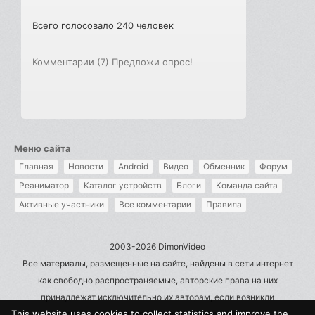
Всего голосовало 240 человек
Комментарии (7)
Предложи опрос!
Меню сайта
Главная
Новости
Android
Видео
Обменник
Форум
Реаниматор
Каталог устройств
Блоги
Команда сайта
Активные участники
Все комментарии
Правила
2003-2026 DimonVideo
Все материалы, размещенные на сайте, найдены в сети интернет
как свободно распространяемые, авторские права на них
принадлежат исключительно их авторам, если возникли
This website uses cookies to collect statistics and improve the
претензии - пишите на admin@dimonvideo.ru