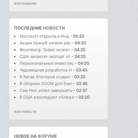
все новинки
ПОСЛЕДНИЕ
НОВОСТИ
Microsoft открыла в Инд
- 05:20
Акции SpaceX начали рас
- 04:20
Bloomberg: Трамп может
- 04:20
США запретят экспорт от
- 04:20
Первоначальные инвестиц
- 04:20
Чудовищная разработка H
- 03:43
В Китае блогеров осудил
- 03:20
В сборник DOOM для Ever
- 02:45
Сэм Нил успел завершить
- 02:37
В США расследуют сближе
- 02:20
все новости
НОВОЕ НА
ФОРУМЕ