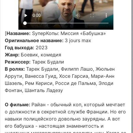
[
Название:
SуперКопы: Миссия «Бабушка»
Оригинальное название:
3 jours max
Год выхода:
2023
Жанр:
Боевик, комедия
Режиссер:
Тарек Будали
В ролях:
Тарек Будали, Филипп Лашо, Жюльен
Аррути, Ванесса Гуид, Хосе Гарсиа, Мари-Анн
Шазель, Рем Кериси, Росси де Пальма, Элоди
Фонтан, Шанталь Ладезу
О фильме:
Райан - обычный коп, который мечтает
о должности в секретной службе Франции. Но его
навыки полицейского довольно заурядны. А вот
его бабушка - настоящая знаменитость и
участница мегапопулярного реалити-шоу. Когда ее