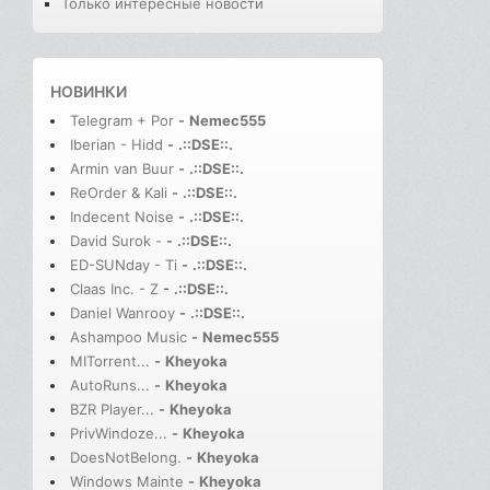
Только интересные новости
НОВИНКИ
Telegram + Por
-
Nemec555
Iberian - Hidd
-
.::DSE::.
Armin van Buur
-
.::DSE::.
ReOrder & Kali
-
.::DSE::.
Indecent Noise
-
.::DSE::.
David Surok -
-
.::DSE::.
ED-SUNday - Ti
-
.::DSE::.
Claas Inc. - Z
-
.::DSE::.
Daniel Wanrooy
-
.::DSE::.
Ashampoo Music
-
Nemec555
MITorrent...
-
Kheyoka
AutoRuns...
-
Kheyoka
BZR Player...
-
Kheyoka
PrivWindoze...
-
Kheyoka
DoesNotBelong.
-
Kheyoka
Windows Mainte
-
Kheyoka