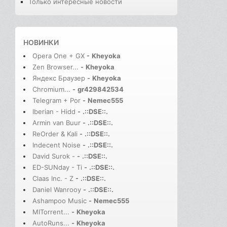
Только интересные новости
НОВИНКИ
Opera One + GX
-
Kheyoka
Zen Browser...
-
Kheyoka
Яндекс Браузер
-
Kheyoka
Chromium...
-
gr429842534
Telegram + Por
-
Nemec555
Iberian - Hidd
-
.::DSE::.
Armin van Buur
-
.::DSE::.
ReOrder & Kali
-
.::DSE::.
Indecent Noise
-
.::DSE::.
David Surok -
-
.::DSE::.
ED-SUNday - Ti
-
.::DSE::.
Claas Inc. - Z
-
.::DSE::.
Daniel Wanrooy
-
.::DSE::.
Ashampoo Music
-
Nemec555
MITorrent...
-
Kheyoka
AutoRuns...
-
Kheyoka