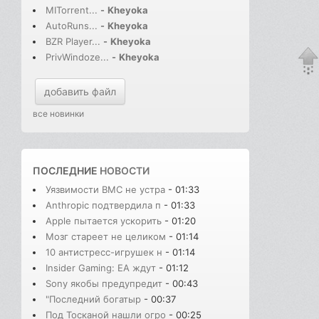
MITorrent...
-
Kheyoka
AutoRuns...
-
Kheyoka
BZR Player...
-
Kheyoka
PrivWindoze...
-
Kheyoka
добавить файл
все новинки
ПОСЛЕДНИЕ
НОВОСТИ
Уязвимости BMC не устра
- 01:33
Anthropic подтвердила п
- 01:33
Apple пытается ускорить
- 01:20
Мозг стареет не целиком
- 01:14
10 антистресс-игрушек н
- 01:14
Insider Gaming: EA ждут
- 01:12
Sony якобы предупредит
- 00:43
"Последний богатыр
- 00:37
Под Тосканой нашли огро
- 00:25