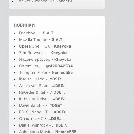
Только интересные новости
НОВИНКИ
Dropbox...
-
S.A.T.
Mozilla Thunde
-
S.A.T.
Opera One + GX
-
Kheyoka
Zen Browser...
-
Kheyoka
Яндекс Браузер
-
Kheyoka
Chromium...
-
gr429842534
Telegram + Por
-
Nemec555
Iberian - Hidd
-
.::DSE::.
Armin van Buur
-
.::DSE::.
ReOrder & Kali
-
.::DSE::.
Indecent Noise
-
.::DSE::.
David Surok -
-
.::DSE::.
ED-SUNday - Ti
-
.::DSE::.
Claas Inc. - Z
-
.::DSE::.
Daniel Wanrooy
-
.::DSE::.
Ashampoo Music
-
Nemec555