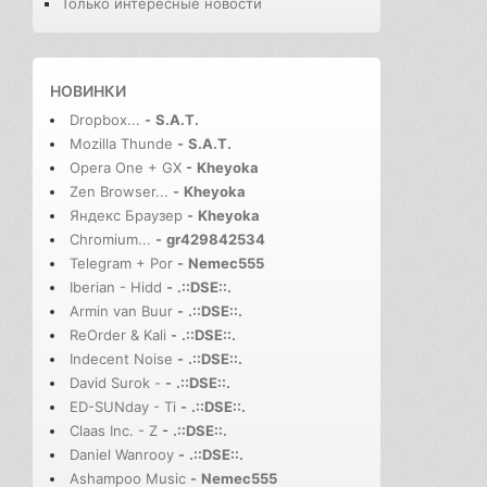
Только интересные новости
НОВИНКИ
Dropbox...
-
S.A.T.
Mozilla Thunde
-
S.A.T.
Opera One + GX
-
Kheyoka
Zen Browser...
-
Kheyoka
Яндекс Браузер
-
Kheyoka
Chromium...
-
gr429842534
Telegram + Por
-
Nemec555
Iberian - Hidd
-
.::DSE::.
Armin van Buur
-
.::DSE::.
ReOrder & Kali
-
.::DSE::.
Indecent Noise
-
.::DSE::.
David Surok -
-
.::DSE::.
ED-SUNday - Ti
-
.::DSE::.
Claas Inc. - Z
-
.::DSE::.
Daniel Wanrooy
-
.::DSE::.
Ashampoo Music
-
Nemec555