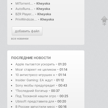
MITorrent...
-
Kheyoka
AutoRuns...
-
Kheyoka
BZR Player...
-
Kheyoka
PrivWindoze...
-
Kheyoka
добавить файл
все новинки
ПОСЛЕДНИЕ
НОВОСТИ
Apple пытается ускорить
- 01:20
Мозг стареет не целиком
- 01:14
10 антистресс-игрушек н
- 01:14
Insider Gaming: EA ждут
- 01:12
Sony якобы предупредит
- 00:43
"Последний богатыр
- 00:37
Под Тосканой нашли огро
- 00:25
Ubisoft представила для
- 00:20
В России запустили месс
- 00:16