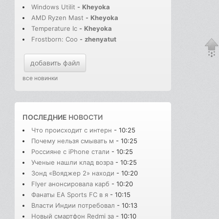
Windows Utilit
-
Kheyoka
AMD Ryzen Mast
-
Kheyoka
Temperature Ic
-
Kheyoka
Frostborn: Coo
-
zhenyatut
добавить файл
все новинки
ПОСЛЕДНИЕ
НОВОСТИ
Что происходит с интерн
- 10:25
Почему нельзя смывать м
- 10:25
Россияне с iPhone стали
- 10:25
Ученые нашли клад возра
- 10:25
Зонд «Вояджер 2» находи
- 10:20
Flyer анонсировала карб
- 10:20
Фанаты EA Sports FC в я
- 10:15
Власти Индии потребовал
- 10:13
Новый смартфон Redmi за
- 10:10