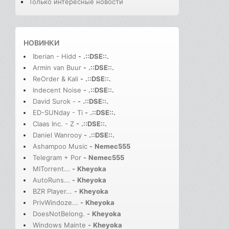
Только интересные новости
НОВИНКИ
Iberian - Hidd
-
.::DSE::.
Armin van Buur
-
.::DSE::.
ReOrder & Kali
-
.::DSE::.
Indecent Noise
-
.::DSE::.
David Surok -
-
.::DSE::.
ED-SUNday - Ti
-
.::DSE::.
Claas Inc. - Z
-
.::DSE::.
Daniel Wanrooy
-
.::DSE::.
Ashampoo Music
-
Nemec555
Telegram + Por
-
Nemec555
MITorrent...
-
Kheyoka
AutoRuns...
-
Kheyoka
BZR Player...
-
Kheyoka
PrivWindoze...
-
Kheyoka
DoesNotBelong.
-
Kheyoka
Windows Mainte
-
Kheyoka