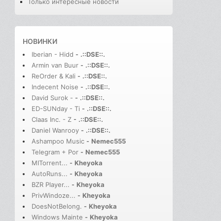
Только интересные новости
НОВИНКИ
Iberian - Hidd
-
.::DSE::.
Armin van Buur
-
.::DSE::.
ReOrder & Kali
-
.::DSE::.
Indecent Noise
-
.::DSE::.
David Surok -
-
.::DSE::.
ED-SUNday - Ti
-
.::DSE::.
Claas Inc. - Z
-
.::DSE::.
Daniel Wanrooy
-
.::DSE::.
Ashampoo Music
-
Nemec555
Telegram + Por
-
Nemec555
MITorrent...
-
Kheyoka
AutoRuns...
-
Kheyoka
BZR Player...
-
Kheyoka
PrivWindoze...
-
Kheyoka
DoesNotBelong.
-
Kheyoka
Windows Mainte
-
Kheyoka