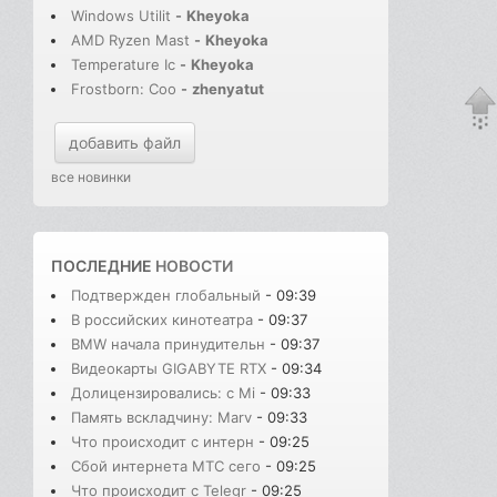
Windows Utilit
-
Kheyoka
AMD Ryzen Mast
-
Kheyoka
Temperature Ic
-
Kheyoka
Frostborn: Coo
-
zhenyatut
добавить файл
все новинки
ПОСЛЕДНИЕ
НОВОСТИ
Подтвержден глобальный
- 09:39
В российских кинотеатра
- 09:37
BMW начала принудительн
- 09:37
Видеокарты GIGABYTE RTX
- 09:34
Долицензировались: с Mi
- 09:33
Память вскладчину: Marv
- 09:33
Что происходит с интерн
- 09:25
Сбой интернета МТС сего
- 09:25
Что происходит с Telegr
- 09:25