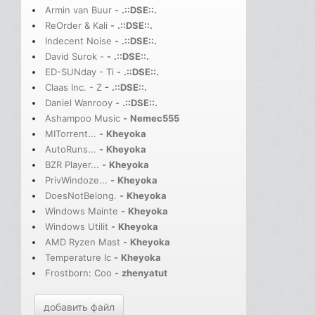
Armin van Buur
-
.::DSE::.
ReOrder & Kali
-
.::DSE::.
Indecent Noise
-
.::DSE::.
David Surok -
-
.::DSE::.
ED-SUNday - Ti
-
.::DSE::.
Claas Inc. - Z
-
.::DSE::.
Daniel Wanrooy
-
.::DSE::.
Ashampoo Music
-
Nemec555
MITorrent...
-
Kheyoka
AutoRuns...
-
Kheyoka
BZR Player...
-
Kheyoka
PrivWindoze...
-
Kheyoka
DoesNotBelong.
-
Kheyoka
Windows Mainte
-
Kheyoka
Windows Utilit
-
Kheyoka
AMD Ryzen Mast
-
Kheyoka
Temperature Ic
-
Kheyoka
Frostborn: Coo
-
zhenyatut
добавить файл