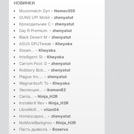
НОВИНКИ
Musixmatch Dyn
-
Nemec555
GUNS UP! Mobil
-
zhenyatut
Крокодильчик С
-
zhenyatut
Day R Premium.
-
zhenyatut
Black Desert M
-
zhenyatut
ASUS GPUTweak
-
Kheyoka
Steam...
-
Kheyoka
Intelligent St
-
Kheyoka
Carrom Pool: D
-
zhenyatut
Robbery Bob...
-
zhenyatut
Plague Inc....
-
zhenyatut
Wagnardsoft To
-
Kheyoka
Эволюция...
-
iksman82
Canta...
-
Ninja_H2R
InstallerX Rev
-
Ninja_H2R
LibreWolf...
-
vitan04
Homescapes...
-
zhenyatut
NoMoreBackgrou
-
Ninja_H2R
Пасть дьявола.
-
Boserva