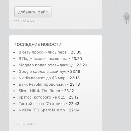
добавить файл
все новинки
ПОСЛЕДНИЕ
НОВОСТИ
В сеть просочились перв
- 23:39
В Подмосковье вышел на
- 23:20
Моддер подал охлаждающу
- 23:20
Google сделала свой луч
- 23:16
Nvidia вложит до $3 млр
- 23:13
Банк Revolut продолжил
- 23:13
Silent Hill 4: The Room
- 23:12
Кратос, которого не буд
- 23:12
Третий сезон "Охотника
- 22:43
NVIDIA RTX Spark N1X пр
- 22:34
все новости