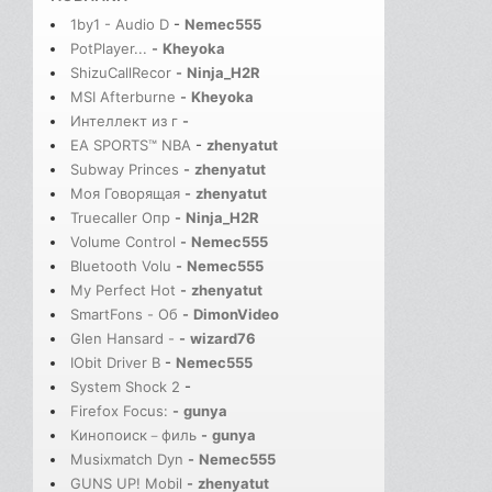
1by1 - Audio D
-
Nemec555
PotPlayer...
-
Kheyoka
ShizuCallRecor
-
Ninja_H2R
MSI Afterburne
-
Kheyoka
Интеллект из г
-
EA SPORTS™ NBA
-
zhenyatut
Subway Princes
-
zhenyatut
Моя Говорящая
-
zhenyatut
Truecaller Опр
-
Ninja_H2R
Volume Control
-
Nemec555
Bluetooth Volu
-
Nemec555
My Perfect Hot
-
zhenyatut
SmartFons - Об
-
DimonVideo
Glen Hansard -
-
wizard76
IObit Driver B
-
Nemec555
System Shock 2
-
Firefox Focus:
-
gunya
Кинопоиск－филь
-
gunya
Musixmatch Dyn
-
Nemec555
GUNS UP! Mobil
-
zhenyatut