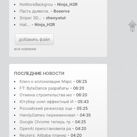
NoMoreBackgrou
-
Ninja_H2R
Пасть дьявола.
-
Boserva
Sniper 3D...
-
zhenyatut
Hail...
-
Ninja_H2R
добавить файл
все новинки
ПОСЛЕДНИЕ
НОВОСТИ
Ключ к колонизации Марс
- 06:25
FT: ByteDance разрабаты
- 06:20
Отмена строительства мо
- 06:20
Ютубер снял эффектный И
- 05:43
Российский режиссер оце
- 05:25
HandyGames переименовал
- 04:35
Google Chrome теперь тр
- 04:25
OpenAI приостановила ра
- 04:20
Reuters: Alibaba планир
- 04:20