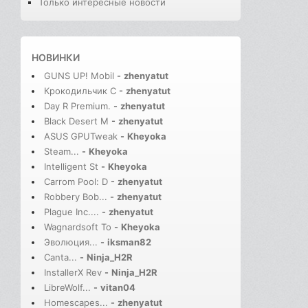
Только интересные новости
НОВИНКИ
GUNS UP! Mobil
-
zhenyatut
Крокодильчик С
-
zhenyatut
Day R Premium.
-
zhenyatut
Black Desert M
-
zhenyatut
ASUS GPUTweak
-
Kheyoka
Steam...
-
Kheyoka
Intelligent St
-
Kheyoka
Carrom Pool: D
-
zhenyatut
Robbery Bob...
-
zhenyatut
Plague Inc....
-
zhenyatut
Wagnardsoft To
-
Kheyoka
Эволюция...
-
iksman82
Canta...
-
Ninja_H2R
InstallerX Rev
-
Ninja_H2R
LibreWolf...
-
vitan04
Homescapes...
-
zhenyatut