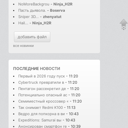
NoMoreBackgrou
-
Ninja_H2R
Пасть дьявола.
-
Boserva
Sniper 3D...
-
zhenyatut
Hail...
-
Ninja_H2R
добавить файл
все новинки
ПОСЛЕДНИЕ
НОВОСТИ
Первый в 2026 году пуск
- 11:20
Cybertruck превратили в
- 11:20
Пентагон рассекретил де
- 11:20
Потенциально опасный ас
- 11:20
Семиместный кроссовер «
- 11:20
Так снимает Redmi K100
- 11:13
Ведро для попкорна в ви
- 10:43
Expeditions: Samurai вы
- 10:43
Анонсирован смартфон re
- 10:39