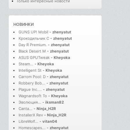
Только интересные новости
НОВИНКИ
GUNS UP! Mobil
-
zhenyatut
Крокодильчик С
-
zhenyatut
Day R Premium.
-
zhenyatut
Black Desert M
-
zhenyatut
ASUS GPUTweak
-
Kheyoka
Steam...
-
Kheyoka
Intelligent St
-
Kheyoka
Carrom Pool: D
-
zhenyatut
Robbery Bob...
-
zhenyatut
Plague Inc....
-
zhenyatut
Wagnardsoft To
-
Kheyoka
Эволюция...
-
iksman82
Canta...
-
Ninja_H2R
InstallerX Rev
-
Ninja_H2R
LibreWolf...
-
vitan04
Homescapes...
-
zhenyatut