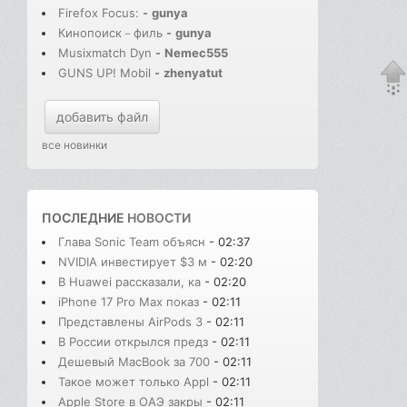
Firefox Focus:
-
gunya
Кинопоиск－филь
-
gunya
Musixmatch Dyn
-
Nemec555
GUNS UP! Mobil
-
zhenyatut
добавить файл
все новинки
ПОСЛЕДНИЕ
НОВОСТИ
Глава Sonic Team объясн
- 02:37
NVIDIA инвестирует $3 м
- 02:20
В Huawei рассказали, ка
- 02:20
iPhone 17 Pro Max показ
- 02:11
Представлены AirPods 3
- 02:11
В России открылся предз
- 02:11
Дешевый MacBook за 700
- 02:11
Такое может только Appl
- 02:11
Apple Store в ОАЭ закры
- 02:11