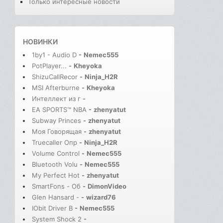
Только интересные новости
НОВИНКИ
1by1 - Audio D
-
Nemec555
PotPlayer...
-
Kheyoka
ShizuCallRecor
-
Ninja_H2R
MSI Afterburne
-
Kheyoka
Интеллект из г
-
EA SPORTS™ NBA
-
zhenyatut
Subway Princes
-
zhenyatut
Моя Говорящая
-
zhenyatut
Truecaller Опр
-
Ninja_H2R
Volume Control
-
Nemec555
Bluetooth Volu
-
Nemec555
My Perfect Hot
-
zhenyatut
SmartFons - Об
-
DimonVideo
Glen Hansard -
-
wizard76
IObit Driver B
-
Nemec555
System Shock 2
-