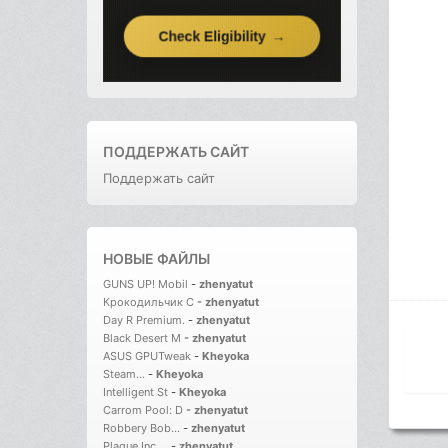
ПОДДЕРЖАТЬ САЙТ
Поддержать сайт
НОВЫЕ ФАЙЛЫ
GUNS UP! Mobil
-
zhenyatut
Крокодильчик С
-
zhenyatut
Day R Premium.
-
zhenyatut
Black Desert M
-
zhenyatut
ASUS GPUTweak
-
Kheyoka
Steam...
-
Kheyoka
Intelligent St
-
Kheyoka
Carrom Pool: D
-
zhenyatut
Robbery Bob...
-
zhenyatut
Plague Inc....
-
zhenyatut