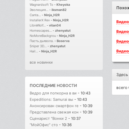
Wagnardsoft To
-
Kheyoka
Похо
Эволюция...
-
iksman82
Canta...
-
Ninja_H2R
InstallerX Rev
-
Ninja_H2R
Видео
LibreWolf...
-
vitan04
Homescapes...
-
zhenyatut
Видео
NoMoreBackgrou
-
Ninja_H2R
Видео
Пасть дьявола.
-
Boserva
Sniper 3D...
-
zhenyatut
Видео
Hail...
-
Ninja_H2R
все новинки
Здесь
ПОСЛЕДНИЕ
НОВОСТИ
всего 
Ведро для попкорна в ви
- 10:43
Expeditions: Samurai вы
- 10:43
Анонсирован смартфон re
- 10:39
Представлена свежая кон
- 10:39
Сценарист "Вонки 2
- 10:37
"МойОфис" сто
- 10:36