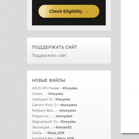
ПОДДЕРЖАТЬ САЙТ
Поддержать сайт
НОВЫЕ ФАЙЛЫ
ASUS GPUTweak
-
Kheyoka
Steam...
-
Kheyoka
Intelligent St
-
Kheyoka
Carrom Pool: D
-
zhenyatut
Robbery Bob...
-
zhenyatut
Plague Inc....
-
zhenyatut
Wagnardsoft To
-
Kheyoka
Эволюция...
-
iksman82
Canta...
-
Ninja_H2R
InstallerX Rev
-
Ninja_H2R