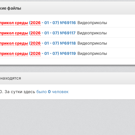
жие файлы
прикол
среды
(
2026
- 01 - 07) №69116
Видеоприколы
прикол
среды
(
2026
- 01 - 07) №69117
Видеоприколы
прикол
среды
(
2026
- 01 - 07) №69118
Видеоприколы
прикол
среды
(
2026
- 01 - 07) №69119
Видеоприколы
 находятся
0. За сутки здесь
было
0
человек