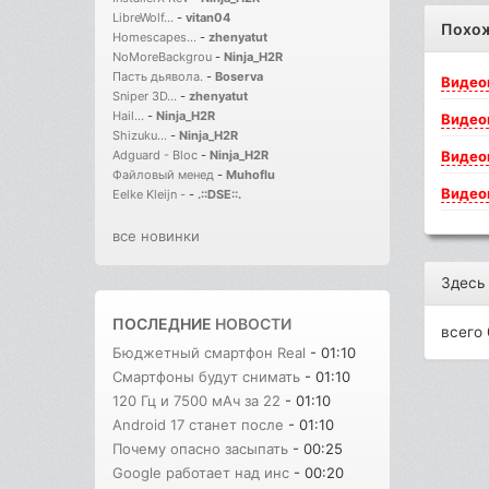
LibreWolf...
-
vitan04
Похо
Homescapes...
-
zhenyatut
NoMoreBackgrou
-
Ninja_H2R
Пасть дьявола.
-
Boserva
Видео
Sniper 3D...
-
zhenyatut
Hail...
-
Ninja_H2R
Видео
Shizuku...
-
Ninja_H2R
Видео
Adguard - Bloc
-
Ninja_H2R
Файловый менед
-
Muhoflu
Видео
Eelke Kleijn -
-
.::DSE::.
все новинки
Здесь
ПОСЛЕДНИЕ
НОВОСТИ
всего 
Бюджетный смартфон Real
- 01:10
Смартфоны будут снимать
- 01:10
120 Гц и 7500 мАч за 22
- 01:10
Android 17 станет после
- 01:10
Почему опасно засыпать
- 00:25
Google работает над инс
- 00:20