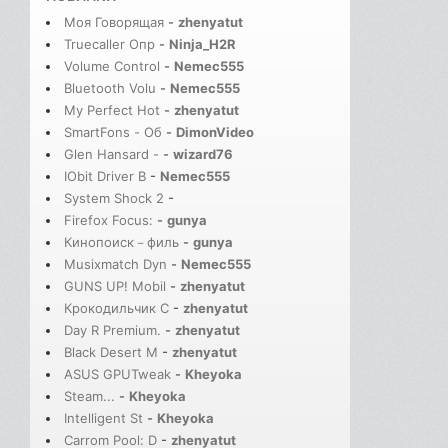
Моя Говорящая
-
zhenyatut
Truecaller Опр
-
Ninja_H2R
Volume Control
-
Nemec555
Bluetooth Volu
-
Nemec555
My Perfect Hot
-
zhenyatut
SmartFons - Об
-
DimonVideo
Glen Hansard -
-
wizard76
IObit Driver B
-
Nemec555
System Shock 2
-
Firefox Focus:
-
gunya
Кинопоиск－филь
-
gunya
Musixmatch Dyn
-
Nemec555
GUNS UP! Mobil
-
zhenyatut
Крокодильчик С
-
zhenyatut
Day R Premium.
-
zhenyatut
Black Desert M
-
zhenyatut
ASUS GPUTweak
-
Kheyoka
Steam...
-
Kheyoka
Intelligent St
-
Kheyoka
Carrom Pool: D
-
zhenyatut