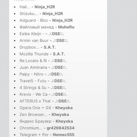
Hail...
-
Ninja_H2R
Shizuku...
-
Ninja_H2R
Adguard - Bloc
-
Ninja_H2R
Файловый менед
-
Muhoflu
Eelke Kleijn -
-
.::DSE::.
Armin van Buur
-
.::DSE::.
Dropbox...
-
S.A.T.
Mozilla Thunde
-
S.A.T.
Re:Locate & Ri
-
.::DSE::.
Juan Alminana
-
.::DSE::.
Paipy - Nitro
-
.::DSE::.
Travel5 - Futu
-
.::DSE::.
4 Strings & Su
-
.::DSE::.
Krevix - We Ca
-
.::DSE::.
AFTERUS x That
-
.::DSE::.
Opera One + GX
-
Kheyoka
Zen Browser...
-
Kheyoka
Яндекс Браузер
-
Kheyoka
Chromium...
-
gr429842534
Telegram + Por
-
Nemec555