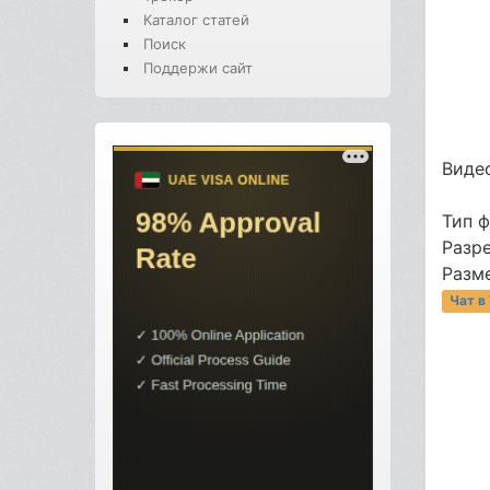
Каталог статей
Поиск
Поддержи сайт
Видео
Тип 
Разре
Разме
Чат в