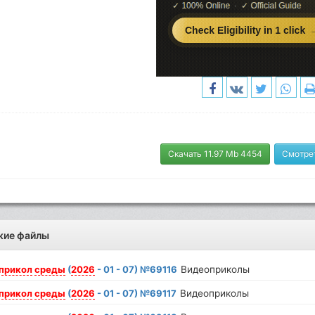
Скачать 11.97 Mb 4454
Смотре
жие файлы
прикол
среды
(
2026
- 01 - 07) №69116
Видеоприколы
прикол
среды
(
2026
- 01 - 07) №69117
Видеоприколы