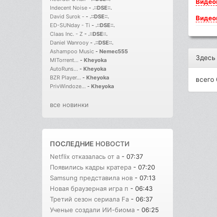
Видео
Indecent Noise
-
.::DSE::.
David Surok -
-
.::DSE::.
Видео
ED-SUNday - Ti
-
.::DSE::.
Claas Inc. - Z
-
.::DSE::.
Daniel Wanrooy
-
.::DSE::.
Ashampoo Music
-
Nemec555
Здесь
MITorrent...
-
Kheyoka
AutoRuns...
-
Kheyoka
BZR Player...
-
Kheyoka
всего 
PrivWindoze...
-
Kheyoka
все новинки
ПОСЛЕДНИЕ
НОВОСТИ
Netflix отказалась от а
- 07:37
Появились кадры кратера
- 07:20
Samsung представила нов
- 07:13
Новая браузерная игра п
- 06:43
Третий сезон сериала Fa
- 06:37
Ученые создали ИИ-биома
- 06:25