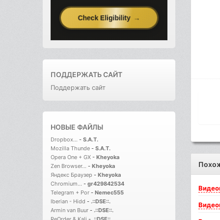
ПОДДЕРЖАТЬ САЙТ
Поддержать сайт
НОВЫЕ ФАЙЛЫ
Dropbox...
-
S.A.T.
Mozilla Thunde
-
S.A.T.
Opera One + GX
-
Kheyoka
Похо
Zen Browser...
-
Kheyoka
Яндекс Браузер
-
Kheyoka
Chromium...
-
gr429842534
Видео
Telegram + Por
-
Nemec555
Iberian - Hidd
-
.::DSE::.
Видео
Armin van Buur
-
.::DSE::.
ReOrder & Kali
-
.::DSE::.