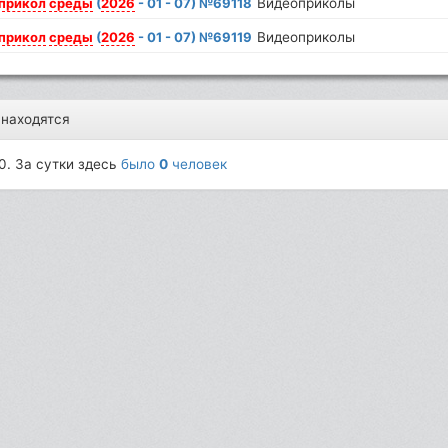
прикол
среды
(
2026
- 01 - 07) №69118
Видеоприколы
прикол
среды
(
2026
- 01 - 07) №69119
Видеоприколы
 находятся
0. За сутки здесь
было
0
человек