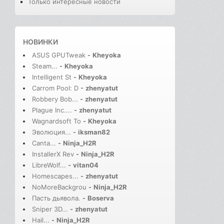
Только интересные новости
НОВИНКИ
ASUS GPUTweak
-
Kheyoka
Steam...
-
Kheyoka
Intelligent St
-
Kheyoka
Carrom Pool: D
-
zhenyatut
Robbery Bob...
-
zhenyatut
Plague Inc....
-
zhenyatut
Wagnardsoft To
-
Kheyoka
Эволюция...
-
iksman82
Canta...
-
Ninja_H2R
InstallerX Rev
-
Ninja_H2R
LibreWolf...
-
vitan04
Homescapes...
-
zhenyatut
NoMoreBackgrou
-
Ninja_H2R
Пасть дьявола.
-
Boserva
Sniper 3D...
-
zhenyatut
Hail...
-
Ninja_H2R