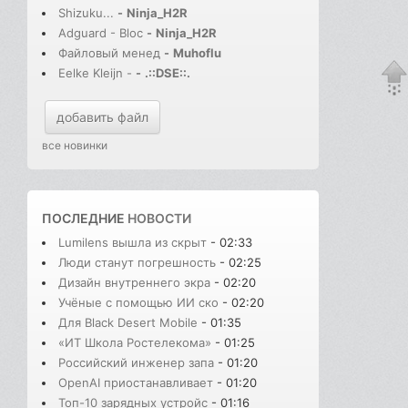
Shizuku...
-
Ninja_H2R
Adguard - Bloc
-
Ninja_H2R
Файловый менед
-
Muhoflu
Eelke Kleijn -
-
.::DSE::.
добавить файл
все новинки
ПОСЛЕДНИЕ
НОВОСТИ
Lumilens вышла из скрыт
- 02:33
Люди станут погрешность
- 02:25
Дизайн внутреннего экра
- 02:20
Учёные с помощью ИИ ско
- 02:20
Для Black Desert Mobile
- 01:35
«ИТ Школа Ростелекома»
- 01:25
Российский инженер запа
- 01:20
OpenAI приостанавливает
- 01:20
Топ-10 зарядных устройс
- 01:16