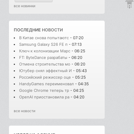
все новинки
ПОСЛЕДНИЕ
НОВОСТИ
В Китае снова попытаютс
- 07:20
Samsung Galaxy S26 FE п
- 07:13
Ключ к колонизации Марс
- 06:25
FT: ByteDance разрабаты
- 06:20
Отмена строительства мо
- 06:20
Ютубер снял эффектный И
- 05:43
Российский режиссер оце
- 05:25
HandyGames переименовал
- 04:35
Google Chrome теперь тр
- 04:25
OpenAI приостановила ра
- 04:20
все новости