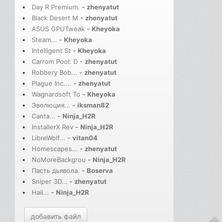
Day R Premium.
-
zhenyatut
Black Desert M
-
zhenyatut
ASUS GPUTweak
-
Kheyoka
Steam...
-
Kheyoka
Intelligent St
-
Kheyoka
Carrom Pool: D
-
zhenyatut
Robbery Bob...
-
zhenyatut
Plague Inc....
-
zhenyatut
Wagnardsoft To
-
Kheyoka
Эволюция...
-
iksman82
Canta...
-
Ninja_H2R
InstallerX Rev
-
Ninja_H2R
LibreWolf...
-
vitan04
Homescapes...
-
zhenyatut
NoMoreBackgrou
-
Ninja_H2R
Пасть дьявола.
-
Boserva
Sniper 3D...
-
zhenyatut
Hail...
-
Ninja_H2R
добавить файл