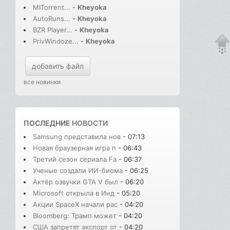
MITorrent...
-
Kheyoka
AutoRuns...
-
Kheyoka
BZR Player...
-
Kheyoka
PrivWindoze...
-
Kheyoka
добавить файл
все новинки
ПОСЛЕДНИЕ
НОВОСТИ
Samsung представила нов
- 07:13
Новая браузерная игра п
- 06:43
Третий сезон сериала Fa
- 06:37
Ученые создали ИИ-биома
- 06:25
Актёр озвучки GTA V был
- 06:20
Microsoft открыла в Инд
- 05:20
Акции SpaceX начали рас
- 04:20
Bloomberg: Трамп может
- 04:20
США запретят экспорт от
- 04:20