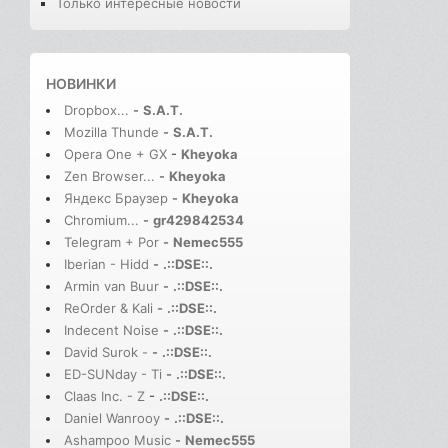
Только интересные новости
НОВИНКИ
Dropbox...
-
S.A.T.
Mozilla Thunde
-
S.A.T.
Opera One + GX
-
Kheyoka
Zen Browser...
-
Kheyoka
Яндекс Браузер
-
Kheyoka
Chromium...
-
gr429842534
Telegram + Por
-
Nemec555
Iberian - Hidd
-
.::DSE::.
Armin van Buur
-
.::DSE::.
ReOrder & Kali
-
.::DSE::.
Indecent Noise
-
.::DSE::.
David Surok -
-
.::DSE::.
ED-SUNday - Ti
-
.::DSE::.
Claas Inc. - Z
-
.::DSE::.
Daniel Wanrooy
-
.::DSE::.
Ashampoo Music
-
Nemec555