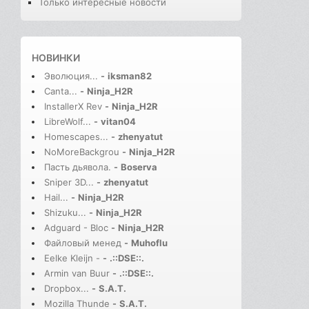
Только интересные новости
НОВИНКИ
Эволюция...
-
iksman82
Canta...
-
Ninja_H2R
InstallerX Rev
-
Ninja_H2R
LibreWolf...
-
vitan04
Homescapes...
-
zhenyatut
NoMoreBackgrou
-
Ninja_H2R
Пасть дьявола.
-
Boserva
Sniper 3D...
-
zhenyatut
Hail...
-
Ninja_H2R
Shizuku...
-
Ninja_H2R
Adguard - Bloc
-
Ninja_H2R
Файловый менед
-
Muhoflu
Eelke Kleijn -
-
.::DSE::.
Armin van Buur
-
.::DSE::.
Dropbox...
-
S.A.T.
Mozilla Thunde
-
S.A.T.