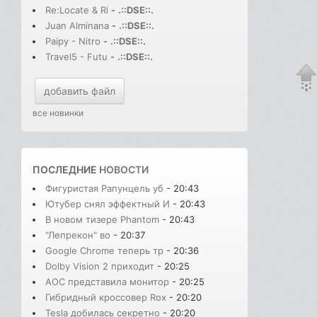
Re:Locate & Ri
-
.::DSE::.
Juan Alminana
-
.::DSE::.
Paipy - Nitro
-
.::DSE::.
Travel5 - Futu
-
.::DSE::.
добавить файл
все новинки
ПОСЛЕДНИЕ
НОВОСТИ
Фигуристая Рапунцель уб
- 20:43
Ютубер снял эффектный И
- 20:43
В новом тизере Phantom
- 20:43
"Лепрекон" во
- 20:37
Google Chrome теперь тр
- 20:36
Dolby Vision 2 приходит
- 20:25
AOC представила монитор
- 20:25
Гибридный кроссовер Rox
- 20:20
Tesla добилась секретно
- 20:20