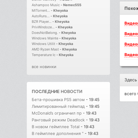
Ashampoo Music
-
Nemec555
Похо
MITorrent...
-
Kheyoka
AutoRuns...
-
Kheyoka
BZR Player...
-
Kheyoka
Видео
PrivWindoze...
-
Kheyoka
DoesNotBelong.
-
Kheyoka
Видео
Windows Mainte
-
Kheyoka
Видео
Windows Utilit
-
Kheyoka
AMD Ryzen Mast
-
Kheyoka
Видео
Temperature Ic
-
Kheyoka
все новинки
Здесь
ПОСЛЕДНИЕ
НОВОСТИ
всего 
Бета-прошивка PS5 автом
- 19:45
Лимитированный геймпад
- 19:45
McDonald’s ограничил пр
- 19:43
Ранговый режим Deadlock
- 19:43
В новом геймплее Total
- 19:43
В геймплее дополнения "
- 19:43