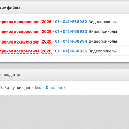
жие файлы
прикол
воскресения
(
2026
- 01 - 04) №68932
Видеоприколы
прикол
воскресения
(
2026
- 01 - 04) №68933
Видеоприколы
прикол
воскресения
(
2026
- 01 - 04) №68934
Видеоприколы
прикол
воскресения
(
2026
- 01 - 04) №68935
Видеоприколы
 находятся
0. За сутки здесь
было
0
человек