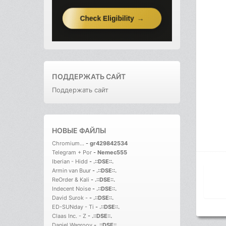
ПОДДЕРЖАТЬ САЙТ
Поддержать сайт
НОВЫЕ ФАЙЛЫ
Chromium...
-
gr429842534
Telegram + Por
-
Nemec555
Iberian - Hidd
-
.::DSE::.
Armin van Buur
-
.::DSE::.
ReOrder & Kali
-
.::DSE::.
Indecent Noise
-
.::DSE::.
David Surok -
-
.::DSE::.
ED-SUNday - Ti
-
.::DSE::.
Claas Inc. - Z
-
.::DSE::.
Daniel Wanrooy
-
.::DSE::.