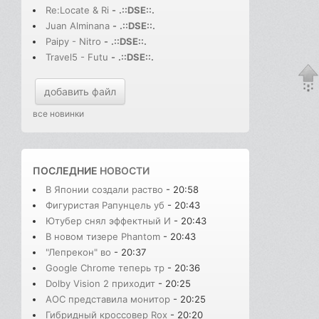
Re:Locate & Ri
-
.::DSE::.
Juan Alminana
-
.::DSE::.
Paipy - Nitro
-
.::DSE::.
Travel5 - Futu
-
.::DSE::.
добавить файл
все новинки
ПОСЛЕДНИЕ
НОВОСТИ
В Японии создали раство
- 20:58
Фигуристая Рапунцель уб
- 20:43
Ютубер снял эффектный И
- 20:43
В новом тизере Phantom
- 20:43
"Лепрекон" во
- 20:37
Google Chrome теперь тр
- 20:36
Dolby Vision 2 приходит
- 20:25
AOC представила монитор
- 20:25
Гибридный кроссовер Rox
- 20:20