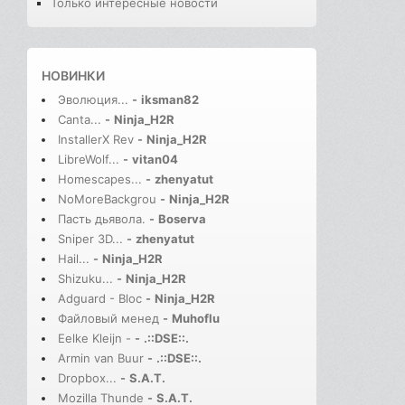
Только интересные новости
НОВИНКИ
Эволюция...
-
iksman82
Canta...
-
Ninja_H2R
InstallerX Rev
-
Ninja_H2R
LibreWolf...
-
vitan04
Homescapes...
-
zhenyatut
NoMoreBackgrou
-
Ninja_H2R
Пасть дьявола.
-
Boserva
Sniper 3D...
-
zhenyatut
Hail...
-
Ninja_H2R
Shizuku...
-
Ninja_H2R
Adguard - Bloc
-
Ninja_H2R
Файловый менед
-
Muhoflu
Eelke Kleijn -
-
.::DSE::.
Armin van Buur
-
.::DSE::.
Dropbox...
-
S.A.T.
Mozilla Thunde
-
S.A.T.