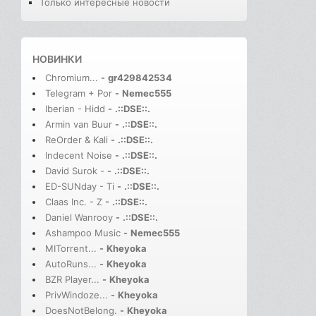
Только интересные новости
НОВИНКИ
Chromium...
-
gr429842534
Telegram + Por
-
Nemec555
Iberian - Hidd
-
.::DSE::.
Armin van Buur
-
.::DSE::.
ReOrder & Kali
-
.::DSE::.
Indecent Noise
-
.::DSE::.
David Surok -
-
.::DSE::.
ED-SUNday - Ti
-
.::DSE::.
Claas Inc. - Z
-
.::DSE::.
Daniel Wanrooy
-
.::DSE::.
Ashampoo Music
-
Nemec555
MITorrent...
-
Kheyoka
AutoRuns...
-
Kheyoka
BZR Player...
-
Kheyoka
PrivWindoze...
-
Kheyoka
DoesNotBelong.
-
Kheyoka