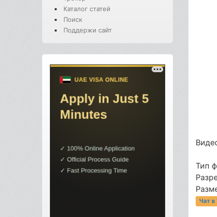
Каталог статей
Поиск
Поддержи сайт
Видео
Тип 
Разре
Разме
Чат в