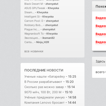
Black Desert M
-
zhenyatut
Похо
ASUS GPUTweak
-
Kheyoka
Steam...
-
Kheyoka
Intelligent St
-
Kheyoka
Видео
Carrom Pool: D
-
zhenyatut
Robbery Bob...
-
zhenyatut
Видео
Plague Inc....
-
zhenyatut
Видео
Wagnardsoft To
-
Kheyoka
Эволюция...
-
iksman82
Видео
Canta...
-
Ninja_H2R
все новинки
Здесь
ПОСЛЕДНИЕ
НОВОСТИ
всего 
Ученые нашли «батарейку
- 15:25
В России разрабатывают
- 15:20
Сколько раз можно завар
- 15:14
9070 мАч, 100 Вт, 200 М
- 15:10
Учёные придумали умную
- 14:58
Компания Lenovo бросает
- 14:44