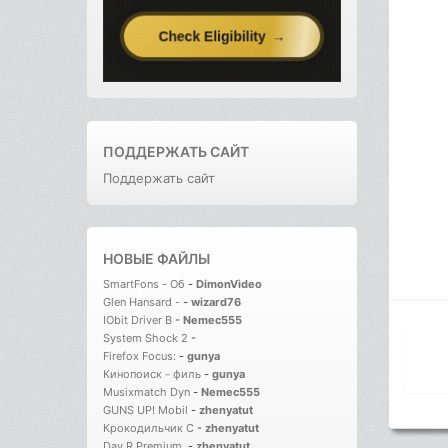
ПОДДЕРЖАТЬ САЙТ
Поддержать сайт
НОВЫЕ ФАЙЛЫ
SmartFons - Об
-
DimonVideo
Glen Hansard -
-
wizard76
IObit Driver B
-
Nemec555
System Shock 2
-
Firefox Focus:
-
gunya
Кинопоиск－филь
-
gunya
Musixmatch Dyn
-
Nemec555
GUNS UP! Mobil
-
zhenyatut
Крокодильчик С
-
zhenyatut
Day R Premium.
-
zhenyatut