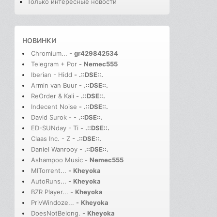
Только интересные новости
НОВИНКИ
Chromium...
-
gr429842534
Telegram + Por
-
Nemec555
Iberian - Hidd
-
.::DSE::.
Armin van Buur
-
.::DSE::.
ReOrder & Kali
-
.::DSE::.
Indecent Noise
-
.::DSE::.
David Surok -
-
.::DSE::.
ED-SUNday - Ti
-
.::DSE::.
Claas Inc. - Z
-
.::DSE::.
Daniel Wanrooy
-
.::DSE::.
Ashampoo Music
-
Nemec555
MITorrent...
-
Kheyoka
AutoRuns...
-
Kheyoka
BZR Player...
-
Kheyoka
PrivWindoze...
-
Kheyoka
DoesNotBelong.
-
Kheyoka