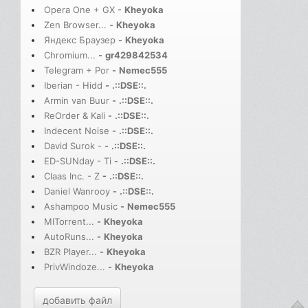
Opera One + GX
-
Kheyoka
Zen Browser...
-
Kheyoka
Яндекс Браузер
-
Kheyoka
Chromium...
-
gr429842534
Telegram + Por
-
Nemec555
Iberian - Hidd
-
.::DSE::.
Armin van Buur
-
.::DSE::.
ReOrder & Kali
-
.::DSE::.
Indecent Noise
-
.::DSE::.
David Surok -
-
.::DSE::.
ED-SUNday - Ti
-
.::DSE::.
Claas Inc. - Z
-
.::DSE::.
Daniel Wanrooy
-
.::DSE::.
Ashampoo Music
-
Nemec555
MITorrent...
-
Kheyoka
AutoRuns...
-
Kheyoka
BZR Player...
-
Kheyoka
PrivWindoze...
-
Kheyoka
добавить файл