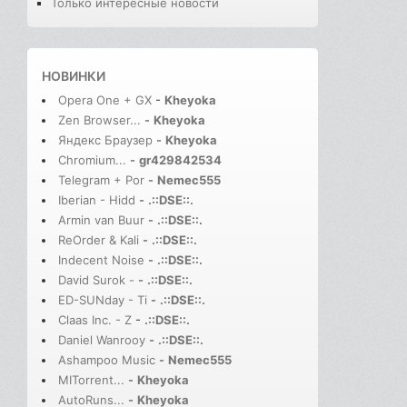
Только интересные новости
НОВИНКИ
Opera One + GX
-
Kheyoka
Zen Browser...
-
Kheyoka
Яндекс Браузер
-
Kheyoka
Chromium...
-
gr429842534
Telegram + Por
-
Nemec555
Iberian - Hidd
-
.::DSE::.
Armin van Buur
-
.::DSE::.
ReOrder & Kali
-
.::DSE::.
Indecent Noise
-
.::DSE::.
David Surok -
-
.::DSE::.
ED-SUNday - Ti
-
.::DSE::.
Claas Inc. - Z
-
.::DSE::.
Daniel Wanrooy
-
.::DSE::.
Ashampoo Music
-
Nemec555
MITorrent...
-
Kheyoka
AutoRuns...
-
Kheyoka