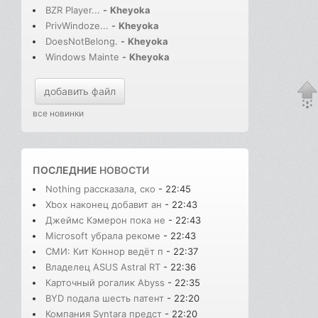
BZR Player...
-
Kheyoka
PrivWindoze...
-
Kheyoka
DoesNotBelong.
-
Kheyoka
Windows Mainte
-
Kheyoka
добавить файл
все новинки
ПОСЛЕДНИЕ
НОВОСТИ
Nothing рассказала, ско
- 22:45
Xbox наконец добавит ан
- 22:43
Джеймс Кэмерон пока не
- 22:43
Microsoft убрала рекоме
- 22:43
СМИ: Кит Коннор ведёт п
- 22:37
Владелец ASUS Astral RT
- 22:36
Карточный рогалик Abyss
- 22:35
BYD подала шесть патент
- 22:20
Компания Syntara предст
- 22:20