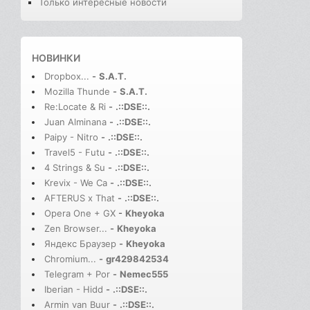
Только интересные новости
НОВИНКИ
Dropbox...
-
S.A.T.
Mozilla Thunde
-
S.A.T.
Re:Locate & Ri
-
.::DSE::.
Juan Alminana
-
.::DSE::.
Paipy - Nitro
-
.::DSE::.
Travel5 - Futu
-
.::DSE::.
4 Strings & Su
-
.::DSE::.
Krevix - We Ca
-
.::DSE::.
AFTERUS x That
-
.::DSE::.
Opera One + GX
-
Kheyoka
Zen Browser...
-
Kheyoka
Яндекс Браузер
-
Kheyoka
Chromium...
-
gr429842534
Telegram + Por
-
Nemec555
Iberian - Hidd
-
.::DSE::.
Armin van Buur
-
.::DSE::.