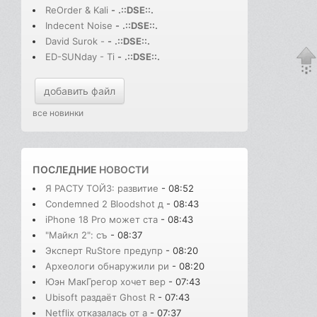
ReOrder & Kali
-
.::DSE::.
Indecent Noise
-
.::DSE::.
David Surok -
-
.::DSE::.
ED-SUNday - Ti
-
.::DSE::.
добавить файл
все новинки
ПОСЛЕДНИЕ
НОВОСТИ
Я РАСТУ ТОЙЗ: развитие
- 08:52
Condemned 2 Bloodshot д
- 08:43
iPhone 18 Pro может ста
- 08:43
"Майкл 2": съ
- 08:37
Эксперт RuStore предупр
- 08:20
Археологи обнаружили ри
- 08:20
Юэн МакГрегор хочет вер
- 07:43
Ubisoft раздаёт Ghost R
- 07:43
Netflix отказалась от а
- 07:37