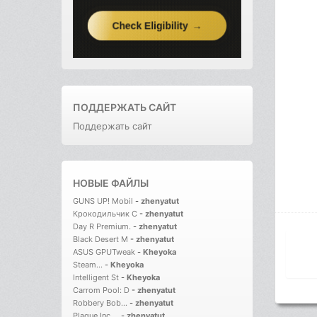
ПОДДЕРЖАТЬ САЙТ
Поддержать сайт
НОВЫЕ ФАЙЛЫ
GUNS UP! Mobil
-
zhenyatut
Крокодильчик С
-
zhenyatut
Day R Premium.
-
zhenyatut
Black Desert M
-
zhenyatut
ASUS GPUTweak
-
Kheyoka
Steam...
-
Kheyoka
Intelligent St
-
Kheyoka
Carrom Pool: D
-
zhenyatut
Robbery Bob...
-
zhenyatut
Plague Inc....
-
zhenyatut