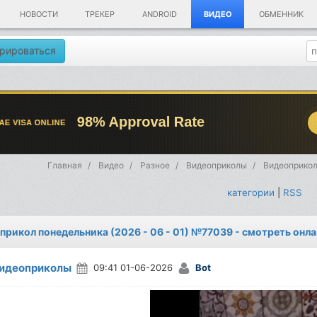
НОВОСТИ
ТРЕКЕР
ANDROID
ВИДЕО
ОБМЕННИК
рироваться
Главная
Видео
Разное
Видеоприколы
Видеоприкол
категории
|
RSS
прикол понедельника (2026 - 06 - 01) №77039 - смотреть онл
идеоприколы
09:41 01-06-2026
Bot