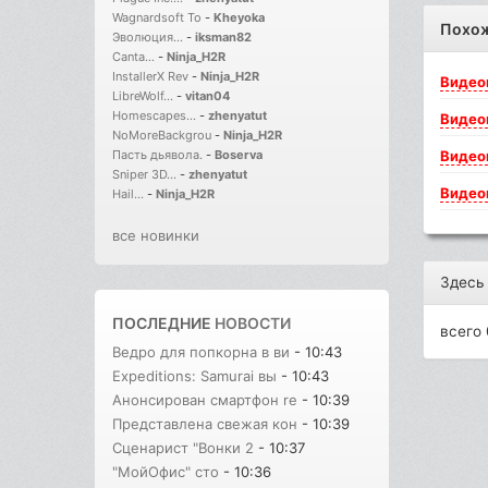
Wagnardsoft To
-
Kheyoka
Похо
Эволюция...
-
iksman82
Canta...
-
Ninja_H2R
InstallerX Rev
-
Ninja_H2R
Видео
LibreWolf...
-
vitan04
Homescapes...
-
zhenyatut
Видео
NoMoreBackgrou
-
Ninja_H2R
Видео
Пасть дьявола.
-
Boserva
Sniper 3D...
-
zhenyatut
Видео
Hail...
-
Ninja_H2R
все новинки
Здесь
ПОСЛЕДНИЕ
НОВОСТИ
всего 
Ведро для попкорна в ви
- 10:43
Expeditions: Samurai вы
- 10:43
Анонсирован смартфон re
- 10:39
Представлена свежая кон
- 10:39
Сценарист "Вонки 2
- 10:37
"МойОфис" сто
- 10:36