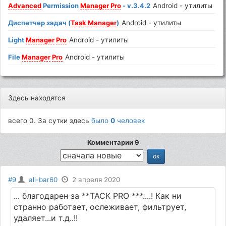
Advanced
Permission
Manager
Pro
- v.3.4.2
Android - утилиты
Диспетчер задач (
Task
Manager
)
Android - утилиты
Light
Manager
Pro
Android - утилиты
File
Manager
Pro
Android - утилиты
Здесь находятся
всего 0. За сутки здесь
было
0
человек
Комментарии 9
#9
ali-bar60
2 апреля 2020
... благодарен за **TACK PRO ***....! Как ни
странно работает, ослеживает, фильтрует,
удаляет...и т.д..!!