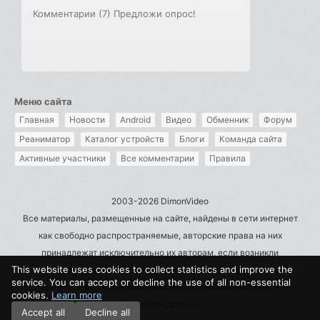
Комментарии (7)
Предложи опрос!
Меню сайта
Главная
Новости
Android
Видео
Обменник
Форум
Реаниматор
Каталог устройств
Блоги
Команда сайта
Активные участники
Все комментарии
Правила
2003-2026 DimonVideo
Все материалы, размещенные на сайте, найдены в сети интернет
как свободно распространяемые, авторские права на них
принадлежат исключительно их авторам, если возникли
This website uses cookies to collect statistics and improve the
претензии - пишите на admin@dimonvideo.ru
service. You can accept or decline the use of all non-essential
Политика в отношении обработки персональных данных
cookies.
Learn more
Правообладателям
Accept all
Decline all