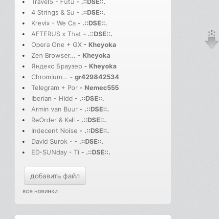
Travel5 - Futu
-
.::DSE::.
4 Strings & Su
-
.::DSE::.
Krevix - We Ca
-
.::DSE::.
AFTERUS x That
-
.::DSE::.
Opera One + GX
-
Kheyoka
Zen Browser...
-
Kheyoka
Яндекс Браузер
-
Kheyoka
Chromium...
-
gr429842534
Telegram + Por
-
Nemec555
Iberian - Hidd
-
.::DSE::.
Armin van Buur
-
.::DSE::.
ReOrder & Kali
-
.::DSE::.
Indecent Noise
-
.::DSE::.
David Surok -
-
.::DSE::.
ED-SUNday - Ti
-
.::DSE::.
добавить файл
все новинки