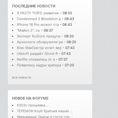
ПОСЛЕДНИЕ
НОВОСТИ
Я РАСТУ ТОЙЗ: развитие
- 08:52
Condemned 2 Bloodshot д
- 08:43
iPhone 18 Pro может ста
- 08:43
"Майкл 2": съ
- 08:37
Эксперт RuStore предупр
- 08:20
Археологи обнаружили ри
- 08:20
Юэн МакГрегор хочет вер
- 07:43
Ubisoft раздаёт Ghost R
- 07:43
Netflix отказалась от а
- 07:37
Появились кадры кратера
- 07:20
все новости
НОВОЕ НА
ФОРУМЕ
6303с прошивка...
ТЕРЕМОК-Клуб братьев наших ...
Уважаемые Омичи и гости гор...