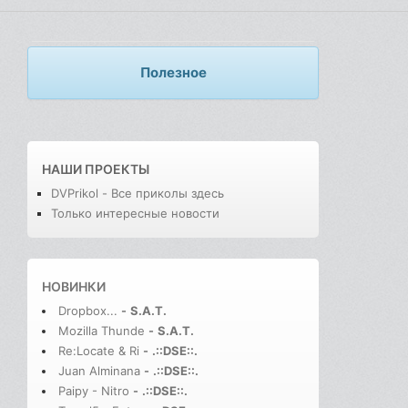
Полезное
НАШИ ПРОЕКТЫ
DVPrikol - Все приколы здесь
Только интересные новости
НОВИНКИ
Dropbox...
-
S.A.T.
Mozilla Thunde
-
S.A.T.
Re:Locate & Ri
-
.::DSE::.
Juan Alminana
-
.::DSE::.
Paipy - Nitro
-
.::DSE::.