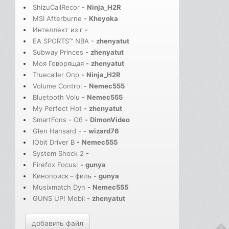
ShizuCallRecor
-
Ninja_H2R
MSI Afterburne
-
Kheyoka
Интеллект из г
-
EA SPORTS™ NBA
-
zhenyatut
Subway Princes
-
zhenyatut
Моя Говорящая
-
zhenyatut
Truecaller Опр
-
Ninja_H2R
Volume Control
-
Nemec555
Bluetooth Volu
-
Nemec555
My Perfect Hot
-
zhenyatut
SmartFons - Об
-
DimonVideo
Glen Hansard -
-
wizard76
IObit Driver B
-
Nemec555
System Shock 2
-
Firefox Focus:
-
gunya
Кинопоиск－филь
-
gunya
Musixmatch Dyn
-
Nemec555
GUNS UP! Mobil
-
zhenyatut
добавить файл