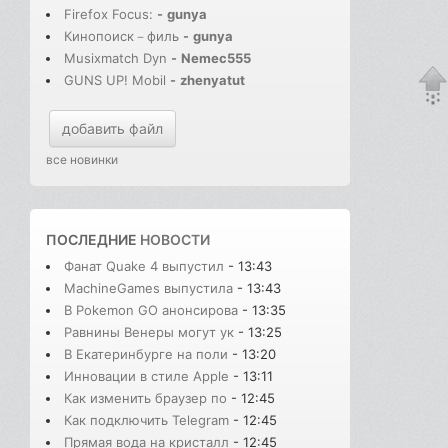
Firefox Focus:
-
gunya
Кинопоиск－филь
-
gunya
Musixmatch Dyn
-
Nemec555
GUNS UP! Mobil
-
zhenyatut
добавить файл
все новинки
ПОСЛЕДНИЕ
НОВОСТИ
Фанат Quake 4 выпустил
- 13:43
MachineGames выпустила
- 13:43
В Pokemon GO анонсирова
- 13:35
Равнины Венеры могут ук
- 13:25
В Екатеринбурге на поли
- 13:20
Инновации в стиле Apple
- 13:11
Как изменить браузер по
- 12:45
Как подключить Telegram
- 12:45
Прямая вода на кристалл
- 12:45