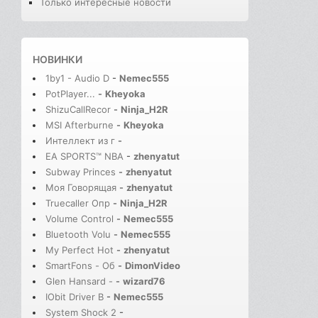
Только интересные новости
НОВИНКИ
1by1 - Audio D
-
Nemec555
PotPlayer...
-
Kheyoka
ShizuCallRecor
-
Ninja_H2R
MSI Afterburne
-
Kheyoka
Интеллект из г
-
EA SPORTS™ NBA
-
zhenyatut
Subway Princes
-
zhenyatut
Моя Говорящая
-
zhenyatut
Truecaller Опр
-
Ninja_H2R
Volume Control
-
Nemec555
Bluetooth Volu
-
Nemec555
My Perfect Hot
-
zhenyatut
SmartFons - Об
-
DimonVideo
Glen Hansard -
-
wizard76
IObit Driver B
-
Nemec555
System Shock 2
-