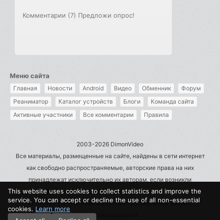
Комментарии (7)
Предложи опрос!
Меню сайта
Главная
Новости
Android
Видео
Обменник
Форум
Реаниматор
Каталог устройств
Блоги
Команда сайта
Активные участники
Все комментарии
Правила
2003-2026 DimonVideo
Все материалы, размещенные на сайте, найдены в сети интернет
как свободно распространяемые, авторские права на них
принадлежат исключительно их авторам, если возникли
This website uses cookies to collect statistics and improve the
претензии - пишите на admin@dimonvideo.ru
service. You can accept or decline the use of all non-essential
Политика в отношении обработки персональных данных
cookies.
Learn more
Правообладателям