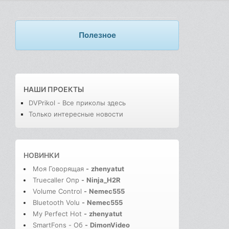
Полезное
НАШИ ПРОЕКТЫ
DVPrikol - Все приколы здесь
Только интересные новости
НОВИНКИ
Моя Говорящая
-
zhenyatut
Truecaller Опр
-
Ninja_H2R
Volume Control
-
Nemec555
Bluetooth Volu
-
Nemec555
My Perfect Hot
-
zhenyatut
SmartFons - Об
-
DimonVideo