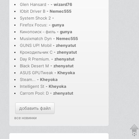
Glen Hansard -
-
wizard76
IObit Driver B
-
Nemec555
System Shock 2
-
Firefox Focus:
-
gunya
Кинопоиск－филь
-
gunya
Musixmatch Dyn
-
Nemec555
GUNS UP! Mobil
-
zhenyatut
Крокодильчик С
-
zhenyatut
Day R Premium.
-
zhenyatut
Black Desert M
-
zhenyatut
ASUS GPUTweak
-
Kheyoka
Steam...
-
Kheyoka
Intelligent St
-
Kheyoka
Carrom Pool: D
-
zhenyatut
добавить файл
все новинки