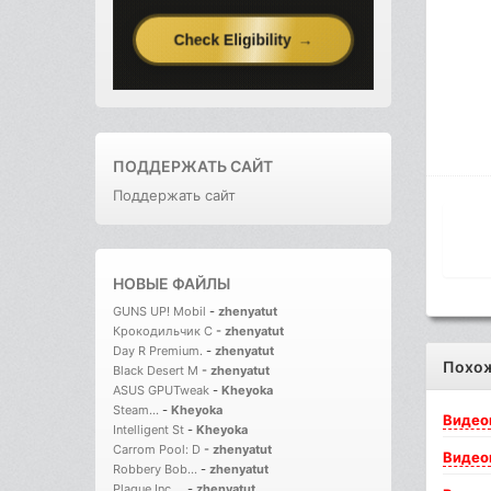
ПОДДЕРЖАТЬ САЙТ
Поддержать сайт
НОВЫЕ ФАЙЛЫ
GUNS UP! Mobil
-
zhenyatut
Крокодильчик С
-
zhenyatut
Day R Premium.
-
zhenyatut
Похо
Black Desert M
-
zhenyatut
ASUS GPUTweak
-
Kheyoka
Steam...
-
Kheyoka
Видео
Intelligent St
-
Kheyoka
Carrom Pool: D
-
zhenyatut
Видео
Robbery Bob...
-
zhenyatut
Plague Inc....
-
zhenyatut