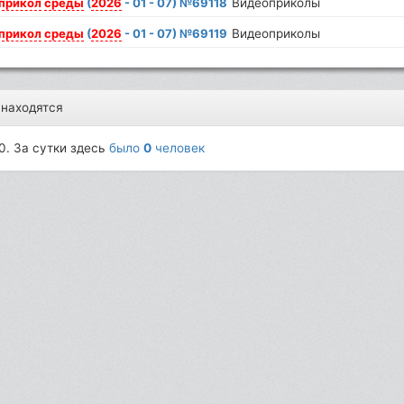
прикол
среды
(
2026
- 01 - 07) №69118
Видеоприколы
прикол
среды
(
2026
- 01 - 07) №69119
Видеоприколы
 находятся
0. За сутки здесь
было
0
человек