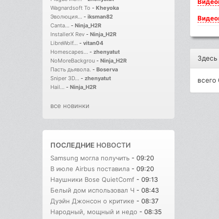
Видео
Wagnardsoft To
-
Kheyoka
Эволюция...
-
iksman82
Видео
Canta...
-
Ninja_H2R
InstallerX Rev
-
Ninja_H2R
LibreWolf...
-
vitan04
Homescapes...
-
zhenyatut
Здесь
NoMoreBackgrou
-
Ninja_H2R
Пасть дьявола.
-
Boserva
Sniper 3D...
-
zhenyatut
всего 
Hail...
-
Ninja_H2R
все новинки
ПОСЛЕДНИЕ
НОВОСТИ
Samsung могла получить
- 09:20
В июле Airbus поставила
- 09:20
Наушники Bose QuietComf
- 09:13
Белый дом использовал Ч
- 08:43
Дуэйн Джонсон о критике
- 08:37
Народный, мощный и недо
- 08:35