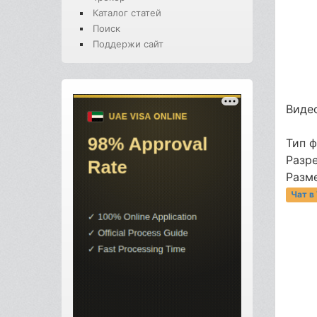
Каталог статей
Поиск
Поддержи сайт
Видео
Тип 
Разре
Разме
Чат в