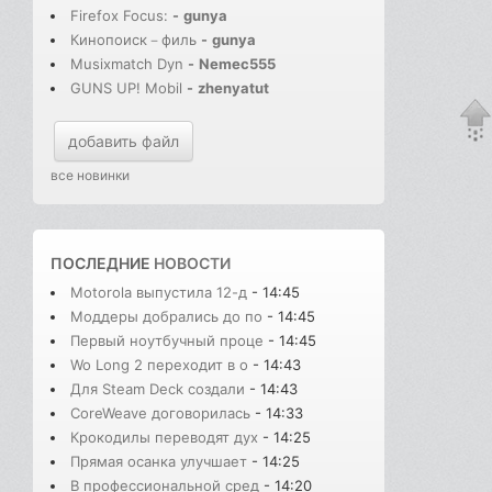
Firefox Focus:
-
gunya
Кинопоиск－филь
-
gunya
Musixmatch Dyn
-
Nemec555
GUNS UP! Mobil
-
zhenyatut
добавить файл
все новинки
ПОСЛЕДНИЕ
НОВОСТИ
Motorola выпустила 12-д
- 14:45
Моддеры добрались до по
- 14:45
Первый ноутбучный проце
- 14:45
Wo Long 2 переходит в о
- 14:43
Для Steam Deck создали
- 14:43
CoreWeave договорилась
- 14:33
Крокодилы переводят дух
- 14:25
Прямая осанка улучшает
- 14:25
В профессиональной сред
- 14:20