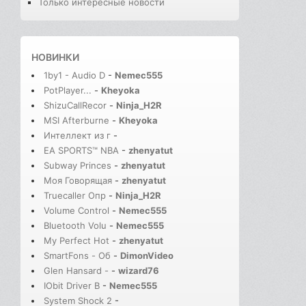
Только интересные новости
НОВИНКИ
1by1 - Audio D
-
Nemec555
PotPlayer...
-
Kheyoka
ShizuCallRecor
-
Ninja_H2R
MSI Afterburne
-
Kheyoka
Интеллект из г
-
EA SPORTS™ NBA
-
zhenyatut
Subway Princes
-
zhenyatut
Моя Говорящая
-
zhenyatut
Truecaller Опр
-
Ninja_H2R
Volume Control
-
Nemec555
Bluetooth Volu
-
Nemec555
My Perfect Hot
-
zhenyatut
SmartFons - Об
-
DimonVideo
Glen Hansard -
-
wizard76
IObit Driver B
-
Nemec555
System Shock 2
-