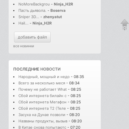
NoMoreBackgrou
-
Ninja_H2R
Пасть дьявола.
-
Boserva
Sniper 3D...
-
zhenyatut
Hail...
-
Ninja_H2R
добавить файл
все новинки
ПОСЛЕДНИЕ
НОВОСТИ
Народный, мощный и недо
- 08:35
Всего за несколько меся
- 08:34
Почему не работает What
- 08:25
Сбой интернета билайн с
- 08:25
Сбой интернета Мегафон
- 08:25
Сбой интернета T2 (Теле
- 08:25
Засуха на Дунае позволи
- 08:20
Названы продукты, вызыв
- 08:20
В Китае снова попытаютс
- 07:20