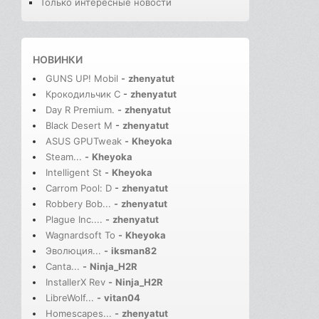
Только интересные новости
НОВИНКИ
GUNS UP! Mobil
-
zhenyatut
Крокодильчик С
-
zhenyatut
Day R Premium.
-
zhenyatut
Black Desert M
-
zhenyatut
ASUS GPUTweak
-
Kheyoka
Steam...
-
Kheyoka
Intelligent St
-
Kheyoka
Carrom Pool: D
-
zhenyatut
Robbery Bob...
-
zhenyatut
Plague Inc....
-
zhenyatut
Wagnardsoft To
-
Kheyoka
Эволюция...
-
iksman82
Canta...
-
Ninja_H2R
InstallerX Rev
-
Ninja_H2R
LibreWolf...
-
vitan04
Homescapes...
-
zhenyatut