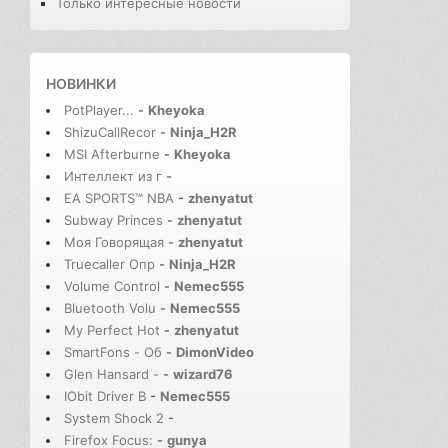
Только интересные новости
НОВИНКИ
PotPlayer...
-
Kheyoka
ShizuCallRecor
-
Ninja_H2R
MSI Afterburne
-
Kheyoka
Интеллект из г
-
EA SPORTS™ NBA
-
zhenyatut
Subway Princes
-
zhenyatut
Моя Говорящая
-
zhenyatut
Truecaller Опр
-
Ninja_H2R
Volume Control
-
Nemec555
Bluetooth Volu
-
Nemec555
My Perfect Hot
-
zhenyatut
SmartFons - Об
-
DimonVideo
Glen Hansard -
-
wizard76
IObit Driver B
-
Nemec555
System Shock 2
-
Firefox Focus:
-
gunya