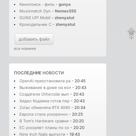
Кинопоиск－филь
-
gunya
Musixmatch Dyn
-
Nemec555
GUNS UP! Mobil
-
zhenyatut
Крокодильчик С
-
zhenyatut
добавить файл
все новинки
ПОСЛЕДНИЕ
НОВОСТИ
OpenAI приостановила ра
- 20:45
Выживание в доме на кол
- 20:43
Создатели Othercide вып
- 20:43
Хидео Кодзима готов пер
- 20:43
Zotac обменяла RTX 4090
- 20:34
Европа стала ускоренно
- 20:25
В Tom's Hardware сравни
- 20:20
ЕС ускоряет планы по со
- 20:20
Nine Inch Nails выпусти
- 19:43