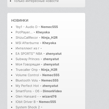
Только интересные новости
НОВИНКИ
1by1 - Audio D
-
Nemec555
PotPlayer...
-
Kheyoka
ShizuCallRecor
-
Ninja_H2R
MSI Afterburne
-
Kheyoka
Интеллект из г
-
EA SPORTS™ NBA
-
zhenyatut
Subway Princes
-
zhenyatut
Моя Говорящая
-
zhenyatut
Truecaller Опр
-
Ninja_H2R
Volume Control
-
Nemec555
Bluetooth Volu
-
Nemec555
My Perfect Hot
-
zhenyatut
SmartFons - Об
-
DimonVideo
Glen Hansard -
-
wizard76
IObit Driver B
-
Nemec555
System Shock 2
-