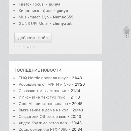
Firefox Focus:
-
gunya
Кинопоиск－филь
-
gunya
Musixmatch Dyn
-
Nemec555
GUNS UP! Mobil
-
zhenyatut
добавить файл
все новинки
ПОСЛЕДНИЕ
НОВОСТИ
THQ Nordic провела шоук
- 21:43
Робошмель от МФТИ и Ско
- 21:20
С возрастом вы становит
- 21:14
ИИ-сжатие текстур Nvidi
- 21:13
OpenAI приостановила ра
- 20:45
Выживание в доме на кол
- 20:43
Создатели Othercide вып
- 20:43
Хидео Кодзима готов пер
- 20:43
Zotac обменяла RTX 4090
- 20:34