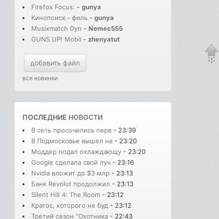
Firefox Focus:
-
gunya
Кинопоиск－филь
-
gunya
Musixmatch Dyn
-
Nemec555
GUNS UP! Mobil
-
zhenyatut
добавить файл
все новинки
ПОСЛЕДНИЕ
НОВОСТИ
В сеть просочились перв
- 23:39
В Подмосковье вышел на
- 23:20
Моддер подал охлаждающу
- 23:20
Google сделала свой луч
- 23:16
Nvidia вложит до $3 млр
- 23:13
Банк Revolut продолжил
- 23:13
Silent Hill 4: The Room
- 23:12
Кратос, которого не буд
- 23:12
Третий сезон "Охотника
- 22:43