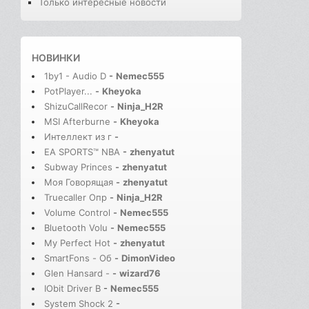
Только интересные новости
НОВИНКИ
1by1 - Audio D
-
Nemec555
PotPlayer...
-
Kheyoka
ShizuCallRecor
-
Ninja_H2R
MSI Afterburne
-
Kheyoka
Интеллект из г
-
EA SPORTS™ NBA
-
zhenyatut
Subway Princes
-
zhenyatut
Моя Говорящая
-
zhenyatut
Truecaller Опр
-
Ninja_H2R
Volume Control
-
Nemec555
Bluetooth Volu
-
Nemec555
My Perfect Hot
-
zhenyatut
SmartFons - Об
-
DimonVideo
Glen Hansard -
-
wizard76
IObit Driver B
-
Nemec555
System Shock 2
-