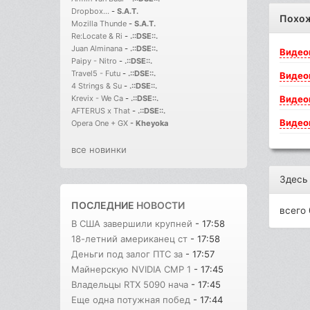
Dropbox...
-
S.A.T.
Похо
Mozilla Thunde
-
S.A.T.
Re:Locate & Ri
-
.::DSE::.
Juan Alminana
-
.::DSE::.
Видео
Paipy - Nitro
-
.::DSE::.
Travel5 - Futu
-
.::DSE::.
Видео
4 Strings & Su
-
.::DSE::.
Видео
Krevix - We Ca
-
.::DSE::.
AFTERUS x That
-
.::DSE::.
Видео
Opera One + GX
-
Kheyoka
все новинки
Здесь
ПОСЛЕДНИЕ
НОВОСТИ
всего 
В США завершили крупней
- 17:58
18-летний американец ст
- 17:58
Деньги под залог ПТС за
- 17:57
Майнерскую NVIDIA CMP 1
- 17:45
Владельцы RTX 5090 нача
- 17:45
Еще одна потужная побед
- 17:44