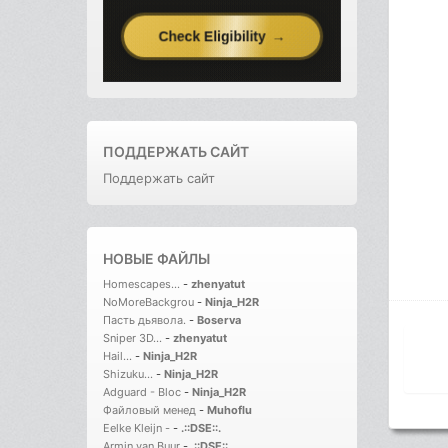
ПОДДЕРЖАТЬ САЙТ
Поддержать сайт
НОВЫЕ ФАЙЛЫ
Homescapes...
-
zhenyatut
NoMoreBackgrou
-
Ninja_H2R
Пасть дьявола.
-
Boserva
Sniper 3D...
-
zhenyatut
Hail...
-
Ninja_H2R
Shizuku...
-
Ninja_H2R
Adguard - Bloc
-
Ninja_H2R
Файловый менед
-
Muhoflu
Eelke Kleijn -
-
.::DSE::.
Armin van Buur
-
.::DSE::.