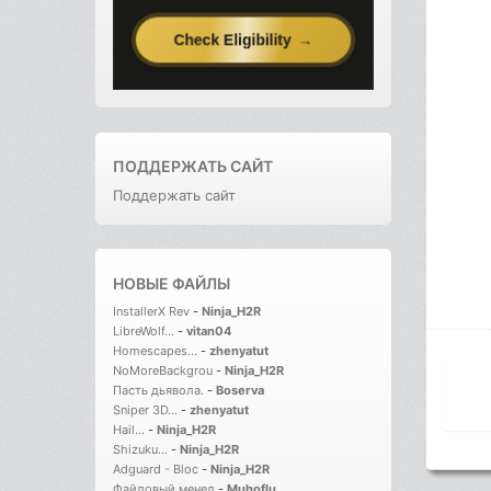
ПОДДЕРЖАТЬ САЙТ
Поддержать сайт
НОВЫЕ ФАЙЛЫ
InstallerX Rev
-
Ninja_H2R
LibreWolf...
-
vitan04
Homescapes...
-
zhenyatut
NoMoreBackgrou
-
Ninja_H2R
Пасть дьявола.
-
Boserva
Sniper 3D...
-
zhenyatut
Hail...
-
Ninja_H2R
Shizuku...
-
Ninja_H2R
Adguard - Bloc
-
Ninja_H2R
Файловый менед
-
Muhoflu