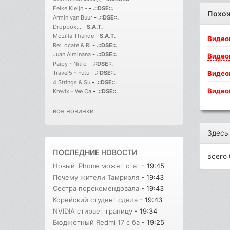
Eelke Kleijn -
-
.::DSE::.
Похо
Armin van Buur
-
.::DSE::.
Dropbox...
-
S.A.T.
Mozilla Thunde
-
S.A.T.
Видео
Re:Locate & Ri
-
.::DSE::.
Juan Alminana
-
.::DSE::.
Видео
Paipy - Nitro
-
.::DSE::.
Видео
Travel5 - Futu
-
.::DSE::.
4 Strings & Su
-
.::DSE::.
Видео
Krevix - We Ca
-
.::DSE::.
все новинки
Здесь
ПОСЛЕДНИЕ
НОВОСТИ
всего 
Новый iPhone может стат
- 19:45
Почему жители Тамриэля
- 19:43
Сестра порекомендовала
- 19:43
Корейский студент сдела
- 19:43
NVIDIA стирает границу
- 19:34
Бюджетный Redmi 17 с ба
- 19:25