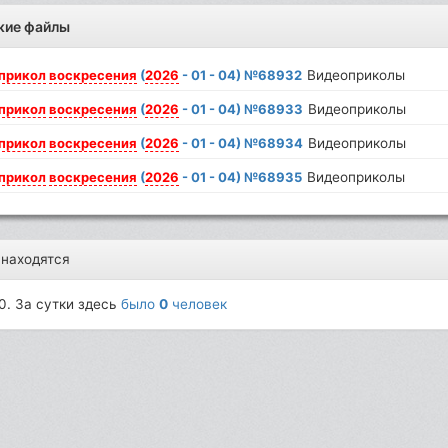
жие файлы
прикол
воскресения
(
2026
- 01 - 04) №68932
Видеоприколы
прикол
воскресения
(
2026
- 01 - 04) №68933
Видеоприколы
прикол
воскресения
(
2026
- 01 - 04) №68934
Видеоприколы
прикол
воскресения
(
2026
- 01 - 04) №68935
Видеоприколы
 находятся
0. За сутки здесь
было
0
человек