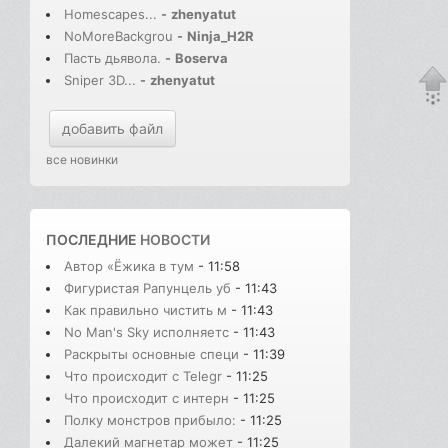
Homescapes...
-
zhenyatut
NoMoreBackgrou
-
Ninja_H2R
Пасть дьявола.
-
Boserva
Sniper 3D...
-
zhenyatut
добавить файл
все новинки
ПОСЛЕДНИЕ
НОВОСТИ
Автор «Ёжика в тум
- 11:58
Фигуристая Рапунцель уб
- 11:43
Как правильно чистить м
- 11:43
No Man's Sky исполняетс
- 11:43
Раскрыты основные специ
- 11:39
Что происходит с Telegr
- 11:25
Что происходит с интерн
- 11:25
Полку монстров прибыло:
- 11:25
Далекий магнетар может
- 11:25