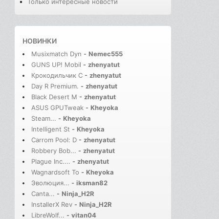
Только интересные новости
НОВИНКИ
Musixmatch Dyn
-
Nemec555
GUNS UP! Mobil
-
zhenyatut
Крокодильчик С
-
zhenyatut
Day R Premium.
-
zhenyatut
Black Desert M
-
zhenyatut
ASUS GPUTweak
-
Kheyoka
Steam...
-
Kheyoka
Intelligent St
-
Kheyoka
Carrom Pool: D
-
zhenyatut
Robbery Bob...
-
zhenyatut
Plague Inc....
-
zhenyatut
Wagnardsoft To
-
Kheyoka
Эволюция...
-
iksman82
Canta...
-
Ninja_H2R
InstallerX Rev
-
Ninja_H2R
LibreWolf...
-
vitan04