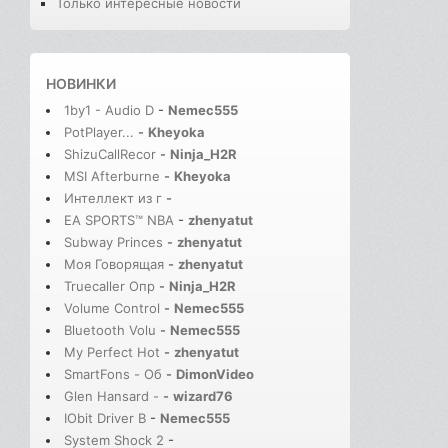
Только интересные новости
НОВИНКИ
1by1 - Audio D
-
Nemec555
PotPlayer...
-
Kheyoka
ShizuCallRecor
-
Ninja_H2R
MSI Afterburne
-
Kheyoka
Интеллект из г
-
EA SPORTS™ NBA
-
zhenyatut
Subway Princes
-
zhenyatut
Моя Говорящая
-
zhenyatut
Truecaller Опр
-
Ninja_H2R
Volume Control
-
Nemec555
Bluetooth Volu
-
Nemec555
My Perfect Hot
-
zhenyatut
SmartFons - Об
-
DimonVideo
Glen Hansard -
-
wizard76
IObit Driver B
-
Nemec555
System Shock 2
-