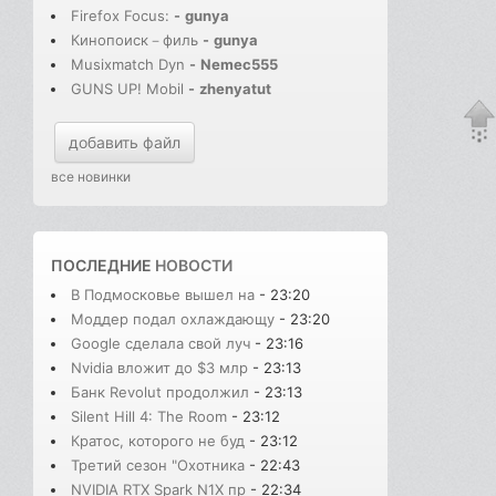
Firefox Focus:
-
gunya
Кинопоиск－филь
-
gunya
Musixmatch Dyn
-
Nemec555
GUNS UP! Mobil
-
zhenyatut
добавить файл
все новинки
ПОСЛЕДНИЕ
НОВОСТИ
В Подмосковье вышел на
- 23:20
Моддер подал охлаждающу
- 23:20
Google сделала свой луч
- 23:16
Nvidia вложит до $3 млр
- 23:13
Банк Revolut продолжил
- 23:13
Silent Hill 4: The Room
- 23:12
Кратос, которого не буд
- 23:12
Третий сезон "Охотника
- 22:43
NVIDIA RTX Spark N1X пр
- 22:34