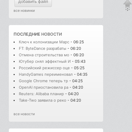
добавить файл
все новинки
ПОСЛЕДНИЕ
НОВОСТИ
Ключ к колонизации Марс
- 06:25
FT: ByteDance разрабаты
- 06:20
Отмена строительства мо
- 06:20
Ютубер снял эффектный И
- 05:43
Российский режиссер оце
- 05:25
HandyGames переименовал
- 04:35
Google Chrome теперь тр
- 04:25
OpenAI приостановила ра
- 04:20
Reuters: Alibaba планир
- 04:20
Take-Two заявила о реко
- 04:20
все новости