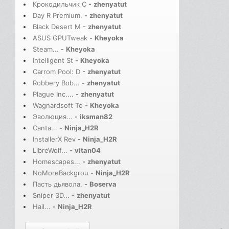
Крокодильчик С
-
zhenyatut
Day R Premium.
-
zhenyatut
Black Desert M
-
zhenyatut
ASUS GPUTweak
-
Kheyoka
Steam...
-
Kheyoka
Intelligent St
-
Kheyoka
Carrom Pool: D
-
zhenyatut
Robbery Bob...
-
zhenyatut
Plague Inc....
-
zhenyatut
Wagnardsoft To
-
Kheyoka
Эволюция...
-
iksman82
Canta...
-
Ninja_H2R
InstallerX Rev
-
Ninja_H2R
LibreWolf...
-
vitan04
Homescapes...
-
zhenyatut
NoMoreBackgrou
-
Ninja_H2R
Пасть дьявола.
-
Boserva
Sniper 3D...
-
zhenyatut
Hail...
-
Ninja_H2R