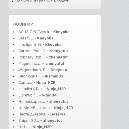
Только интересные новости
НОВИНКИ
ASUS GPUTweak
-
Kheyoka
Steam...
-
Kheyoka
Intelligent St
-
Kheyoka
Carrom Pool: D
-
zhenyatut
Robbery Bob...
-
zhenyatut
Plague Inc....
-
zhenyatut
Wagnardsoft To
-
Kheyoka
Эволюция...
-
iksman82
Canta...
-
Ninja_H2R
InstallerX Rev
-
Ninja_H2R
LibreWolf...
-
vitan04
Homescapes...
-
zhenyatut
NoMoreBackgrou
-
Ninja_H2R
Пасть дьявола.
-
Boserva
Sniper 3D...
-
zhenyatut
Hail...
-
Ninja_H2R