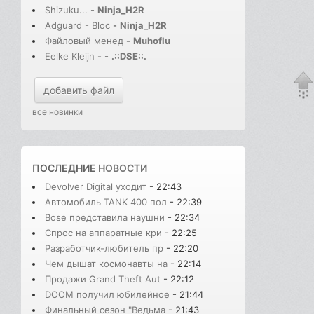
Shizuku...
-
Ninja_H2R
Adguard - Bloc
-
Ninja_H2R
Файловый менед
-
Muhoflu
Eelke Kleijn -
-
.::DSE::.
добавить файл
все новинки
ПОСЛЕДНИЕ
НОВОСТИ
Devolver Digital уходит
- 22:43
Автомобиль TANK 400 пол
- 22:39
Bose представила наушни
- 22:34
Спрос на аппаратные кри
- 22:25
Разработчик-любитель пр
- 22:20
Чем дышат космонавты на
- 22:14
Продажи Grand Theft Aut
- 22:12
DOOM получил юбилейное
- 21:44
Финальный сезон "Ведьма
- 21:43