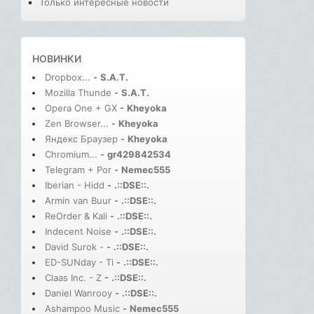
Только интересные новости
НОВИНКИ
Dropbox...
-
S.A.T.
Mozilla Thunde
-
S.A.T.
Opera One + GX
-
Kheyoka
Zen Browser...
-
Kheyoka
Яндекс Браузер
-
Kheyoka
Chromium...
-
gr429842534
Telegram + Por
-
Nemec555
Iberian - Hidd
-
.::DSE::.
Armin van Buur
-
.::DSE::.
ReOrder & Kali
-
.::DSE::.
Indecent Noise
-
.::DSE::.
David Surok -
-
.::DSE::.
ED-SUNday - Ti
-
.::DSE::.
Claas Inc. - Z
-
.::DSE::.
Daniel Wanrooy
-
.::DSE::.
Ashampoo Music
-
Nemec555