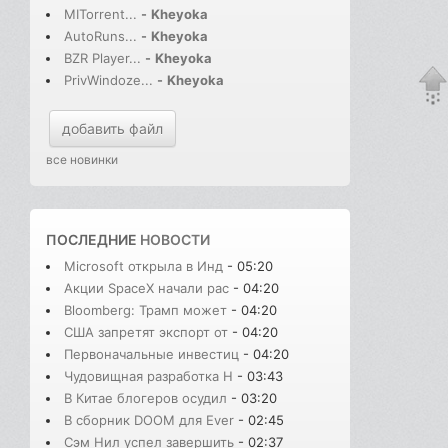
MITorrent...
-
Kheyoka
AutoRuns...
-
Kheyoka
BZR Player...
-
Kheyoka
PrivWindoze...
-
Kheyoka
добавить файл
все новинки
ПОСЛЕДНИЕ
НОВОСТИ
Microsoft открыла в Инд
- 05:20
Акции SpaceX начали рас
- 04:20
Bloomberg: Трамп может
- 04:20
США запретят экспорт от
- 04:20
Первоначальные инвестиц
- 04:20
Чудовищная разработка H
- 03:43
В Китае блогеров осудил
- 03:20
В сборник DOOM для Ever
- 02:45
Сэм Нил успел завершить
- 02:37