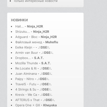
Только интересные новости
НОВИНКИ
Hail...
-
Ninja_H2R
Shizuku...
-
Ninja_H2R
Adguard - Bloc
-
Ninja_H2R
Файловый менед
-
Muhoflu
Eelke Kleijn -
-
.::DSE::.
Armin van Buur
-
.::DSE::.
Dropbox...
-
S.A.T.
Mozilla Thunde
-
S.A.T.
Re:Locate & Ri
-
.::DSE::.
Juan Alminana
-
.::DSE::.
Paipy - Nitro
-
.::DSE::.
Travel5 - Futu
-
.::DSE::.
4 Strings & Su
-
.::DSE::.
Krevix - We Ca
-
.::DSE::.
AFTERUS x That
-
.::DSE::.
Opera One + GX
-
Kheyoka