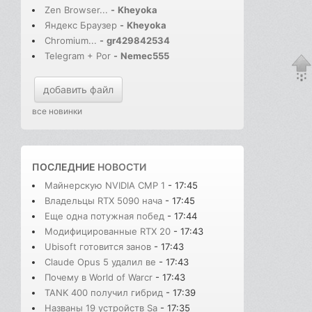
Zen Browser...
-
Kheyoka
Яндекс Браузер
-
Kheyoka
Chromium...
-
gr429842534
Telegram + Por
-
Nemec555
добавить файл
все новинки
ПОСЛЕДНИЕ
НОВОСТИ
Майнерскую NVIDIA CMP 1
- 17:45
Владельцы RTX 5090 нача
- 17:45
Еще одна потужная побед
- 17:44
Модифицированные RTX 20
- 17:43
Ubisoft готовится занов
- 17:43
Claude Opus 5 удалил ве
- 17:43
Почему в World of Warcr
- 17:43
TANK 400 получил гибрид
- 17:39
Названы 19 устройств Sa
- 17:35